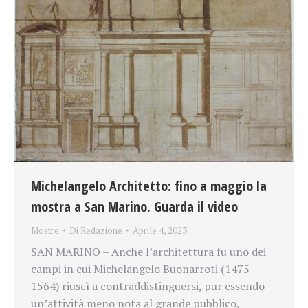
Michelangelo Architetto: fino a maggio la
mostra a San Marino. Guarda il video
Mostre
Di
Redazione
Aprile 4, 2023
SAN MARINO – Anche l’architettura fu uno dei
campi in cui Michelangelo Buonarroti (1475-
1564) riuscì a contraddistinguersi, pur essendo
un’attività meno nota al grande pubblico,