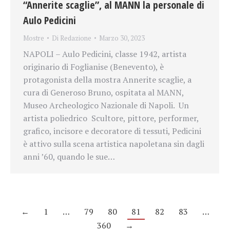
“Annerite scaglie”, al MANN la personale di
Aulo Pedicini
Mostre
Di
Redazione
Marzo 30, 2023
NAPOLI – Aulo Pedicini, classe 1942, artista
originario di Foglianise (Benevento), è
protagonista della mostra Annerite scaglie, a
cura di Generoso Bruno, ospitata al MANN,
Museo Archeologico Nazionale di Napoli. Un
artista poliedrico Scultore, pittore, performer,
grafico, incisore e decoratore di tessuti, Pedicini
è attivo sulla scena artistica napoletana sin dagli
anni ’60, quando le sue…
←
1
…
79
80
81
82
83
…
360
→