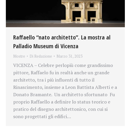
Raffaello “nato architetto”. La mostra al
Palladio Museum di Vicenza
Mostre
Di
Redazione
Marzo 31, 2023
VICENZA – Celebre perlopiù come grandissimo
pittore, Raffaelo fu in realtà anche un grande
architetto, tra i più influenti di tutto il
Rinascimento, insieme a Leon Battista Alberti e a
Donato Bramante. Un architetto sfortunato Fu
proprio Raffaello a definire lo status teorico e
pratico del disegno architettonico, con cui si
sono progettati gli edifici…