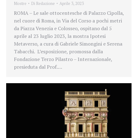
Mostre
Di
Redazione
Aprile 3, 2023
ROMA – Le sale ottocentesche di Palazzo Cipolla,
nel cuore di Roma, in Via del Corso a pochi metri
da Piazza Venezia e Colosseo, ospitano dal 5
aprile al 23 luglio 2023, la mostra Ipotesi
Metaverso, a cura di Gabriele Simongini e Serena
Tabacchi. L’esposizione, promossa dalla
Fondazione Terzo Pilastro – Internazionale,
presieduta dal Prof.…