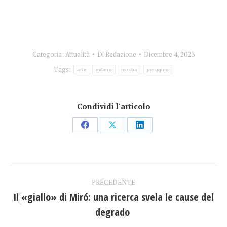
Categoria:
Attualità
Di
Redazione
Dicembre 4, 2023
Tags:
arte
milano
mostra
perugino
Condividi l'articolo
Condividi
Condividi
Condividi
su
su
su
Facebook
X
LinkedIn
Naviga
PRECEDENTE
tra
Il «giallo» di Miró: una ricerca svela le cause del
Post
degrado
i
precedente: