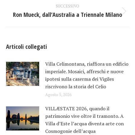
post
SUCCESSIVO
Ron Mueck, dall’Australia a Triennale Milano
Prossimo
post:
Articoli collegati
Villa Celimontana, riaffiora un edificio
imperiale. Mosaici, affreschi e nuove
ipotesi sulla caserma dei Vigiles
riscrivono la storia del Celio
Agosto 5, 2026
VILLÆSTATE 2026, quando il
patrimonio vive oltre il tramonto. A
Villa d’Este l’acqua diventa arte con
Cosmogonie dell’acqua