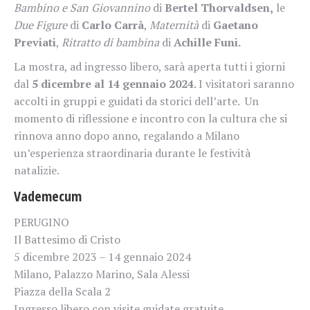
Bambino e San Giovannino
di
Bertel Thorvaldsen,
le
Due Figure
di
Carlo Carrà
,
Maternità
di
Gaetano
Previati
,
Ritratto di bambina
di
Achille Funi.
La mostra, ad ingresso libero, sarà aperta tutti i giorni
dal
5 dicembre al 14 gennaio 2024
. I visitatori saranno
accolti in gruppi e guidati da storici dell’arte. Un
momento di riflessione e incontro con la cultura che si
rinnova anno dopo anno, regalando a Milano
un’esperienza straordinaria durante le festività
natalizie.
Vademecum
PERUGINO
Il Battesimo di Cristo
5 dicembre 2023 – 14 gennaio 2024
Milano, Palazzo Marino, Sala Alessi
Piazza della Scala 2
Ingresso libero con visite guidate gratuite