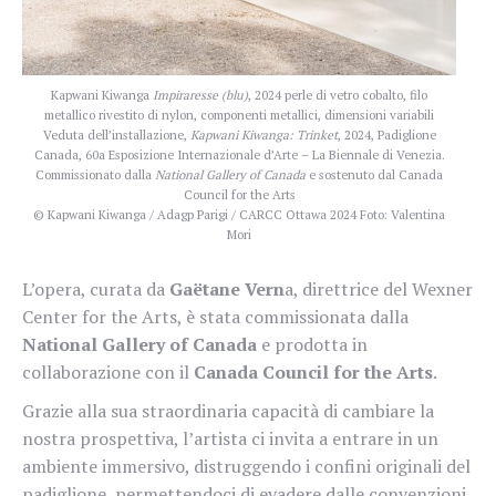
Kapwani Kiwanga
Impiraresse (blu)
, 2024 perle di vetro cobalto, filo
metallico rivestito di nylon, componenti metallici, dimensioni variabili
Veduta dell’installazione,
Kapwani Kiwanga: Trinket
, 2024, Padiglione
Canada, 60a Esposizione Internazionale d’Arte – La Biennale di Venezia.
Commissionato dalla
National Gallery of Canada
e sostenuto dal Canada
Council for the Arts
© Kapwani Kiwanga / Adagp Parigi / CARCC Ottawa 2024 Foto: Valentina
Mori
L’opera, curata da
Gaëtane Vern
a, direttrice del Wexner
Center for the Arts, è stata commissionata dalla
National Gallery of Canada
e prodotta in
collaborazione con il
Canada Council for the Arts
.
Grazie alla sua straordinaria capacità di cambiare la
nostra prospettiva, l’artista ci invita a entrare in un
ambiente immersivo, distruggendo i confini originali del
padiglione, permettendoci di evadere dalle convenzioni