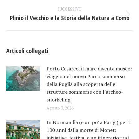
post
SUCCESSIVO
Plinio il Vecchio e la Storia della Natura a Como
Prossimo
post:
Articoli collegati
Porto Cesareo, il mare diventa museo:
viaggio nel nuovo Parco sommerso
della Puglia alla scoperta delle
strutture sommerse con l’archeo-
snorkeling
Agosto 3, 2026
In Normandia (e un po’ a Parigi) per i
100 anni dalla morte di Monet:
iniziative, festival e un itinerario tra i