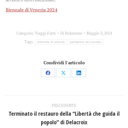
Biennale di Venezia 2024
Categoria:
Viaggi d'arte
Di
Redazione
Maggio 3, 2024
Tags:
biennale di venezia
padiglione del canada
Condividi l'articolo
Condividi
Condividi
Condividi
su
su
su
Facebook
X
LinkedIn
Naviga
PRECEDENTE
tra
Terminato il restauro della “Libertà che guida il
Post
popolo” di Delacroix
i
precedente: