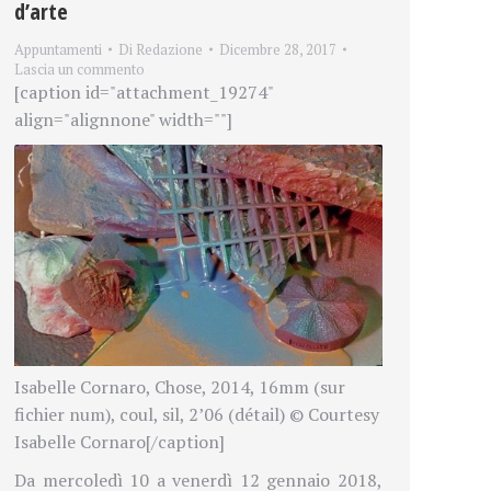
d’arte
Appuntamenti
Di
Redazione
Dicembre 28, 2017
Lascia un commento
[caption id="attachment_19274"
align="alignnone" width=""]
Isabelle Cornaro, Chose, 2014, 16mm (sur
fichier num), coul, sil, 2’06 (détail) © Courtesy
Isabelle Cornaro[/caption]
Da mercoledì 10 a venerdì 12 gennaio 2018,