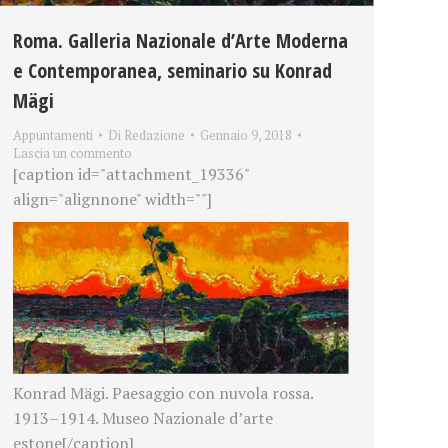
Roma. Galleria Nazionale d’Arte Moderna
e Contemporanea, seminario su Konrad
Mägi
Appuntamenti
Di
Redazione
Gennaio 9, 2018
Lascia un commento
[caption id="attachment_19336"
align="alignnone" width=""]
Konrad Mägi. Paesaggio con nuvola rossa.
1913–1914. Museo Nazionale d’arte
estone[/caption]