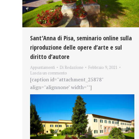
Sant’Anna di Pisa, seminario online sulla
riproduzione delle opere d’arte e sul
diritto d’autore
Appuntamenti
Di
Redazione
Febbraio 9, 2021
Lascia un commento
[caption id="attachment_25878"
align="alignnone" width=""]