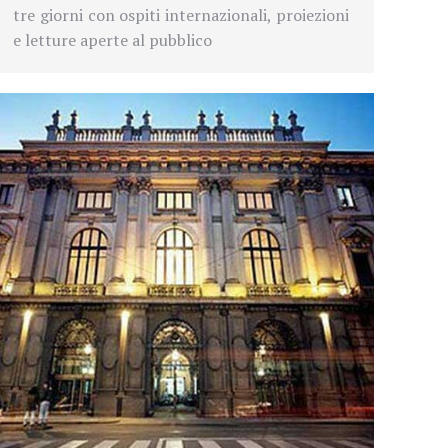
tre giorni con ospiti internazionali, proiezioni
e letture aperte al pubblico