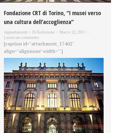
Fondazione CRT di Torino, “I musei verso
una cultura dell’accoglienza”
Appuntamenti
Di
Redazione
Marzo 22, 2017
Lascia un commento
[caption id="attachment_17402"
align="alignnone" width=""]