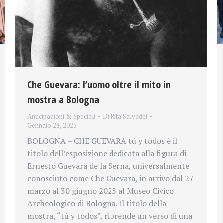
Che Guevara: l’uomo oltre il mito in
mostra a Bologna
Anticipazioni & Speciali
Di
Rita Salvadei
Gennaio 28, 2025
BOLOGNA – CHE GUEVARA tú y todos è il
titolo dell’esposizione dedicata alla figura di
Ernesto Guevara de la Serna, universalmente
conosciuto come Che Guevara, in arrivo dal 27
marzo al 30 giugno 2025 al Museo Civico
Archeologico di Bologna. Il titolo della
mostra, “tú y todos”, riprende un verso di una