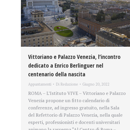
Vittoriano e Palazzo Venezia, l’incontro
dedicato a Enrico Berlinguer nel
centenario della nascita
Appuntamenti
Di
Redazione
Giugno 20, 2022
ROMA – L’Istituto VIVE – Vittoriano e Palazzo
Venezia propone un fitto calendario di
conferenze, ad ingresso gratuito, nella Sala
del Refettorio di Palazzo Venezia, nella quale
esperti, professionisti e docenti universitari
animano la rassegna “Al Centro di Roma –