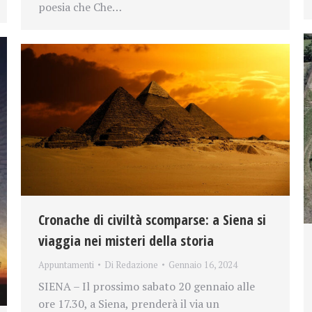
poesia che Che…
Cronache di civiltà scomparse: a Siena si
viaggia nei misteri della storia
Appuntamenti
Di
Redazione
Gennaio 16, 2024
SIENA – Il prossimo sabato 20 gennaio alle
ore 17.30, a Siena, prenderà il via un