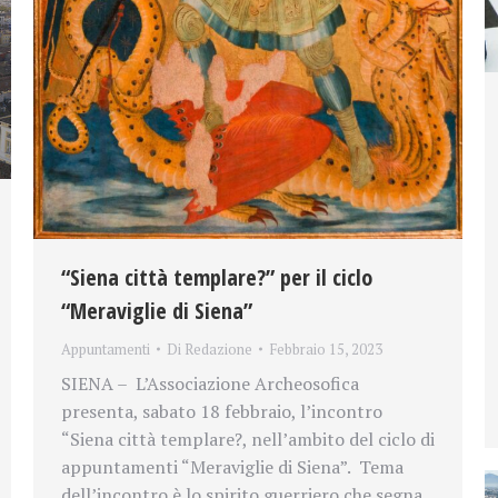
“Siena città templare?” per il ciclo
“Meraviglie di Siena”
Appuntamenti
Di
Redazione
Febbraio 15, 2023
SIENA – L’Associazione Archeosofica
presenta, sabato 18 febbraio, l’incontro
“Siena città templare?, nell’ambito del ciclo di
appuntamenti “Meraviglie di Siena”. Tema
dell’incontro è lo spirito guerriero che segna