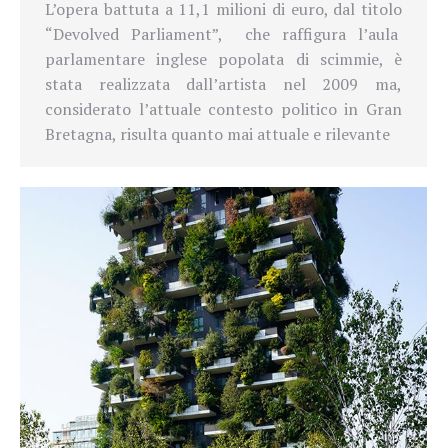
L’opera battuta a 11,1 milioni di euro, dal titolo
“Devolved Parliament”,
che raffigura l’aula
parlamentare inglese popolata di scimmie, è
stata realizzata dall’artista nel 2009 ma,
considerato l’attuale contesto politico in Gran
Bretagna, risulta quanto mai attuale e rilevante