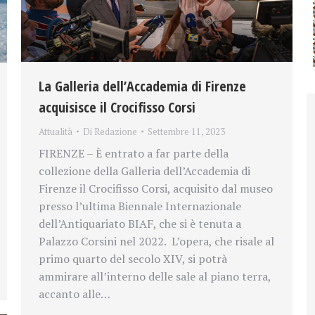
La Galleria dell’Accademia di Firenze
acquisisce il Crocifisso Corsi
Attualità
Di
Redazione
Settembre 11, 2023
FIRENZE – È entrato a far parte della
collezione della Galleria dell’Accademia di
Firenze il Crocifisso Corsi, acquisito dal museo
presso l’ultima Biennale Internazionale
dell’Antiquariato BIAF, che si è tenuta a
Palazzo Corsini nel 2022. L’opera, che risale al
primo quarto del secolo XIV, si potrà
ammirare all’interno delle sale al piano terra,
accanto alle…