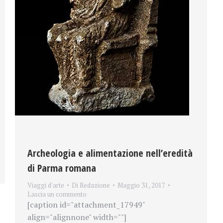
Archeologia e alimentazione nell’eredità
di Parma romana
Viaggi d'arte
Di
Redazione
Maggio 31, 2017
Lascia un commento
[caption id="attachment_17949"
align="alignnone" width=""]