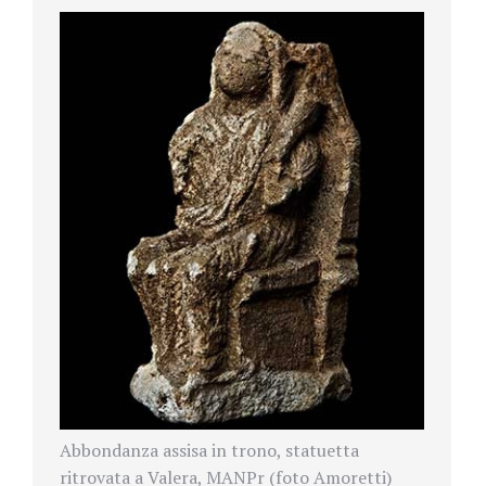
Abbondanza assisa in trono, statuetta
ritrovata a Valera, MANPr (foto Amoretti)