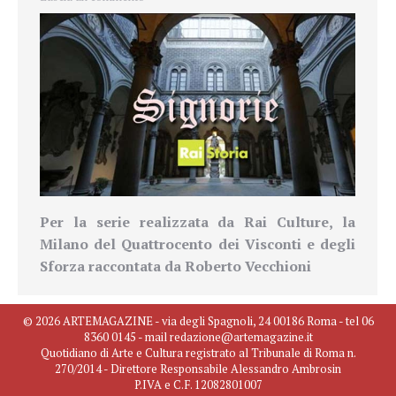
Per la serie realizzata da Rai Culture, la
Milano del Quattrocento dei Visconti e degli
Sforza raccontata da Roberto Vecchioni
© 2026 ARTEMAGAZINE - via degli Spagnoli, 24 00186 Roma - tel 06
8360 0145 - mail redazione@artemagazine.it
Quotidiano di Arte e Cultura registrato al Tribunale di Roma n.
270/2014 - Direttore Responsabile Alessandro Ambrosin
P.IVA e C.F. 12082801007