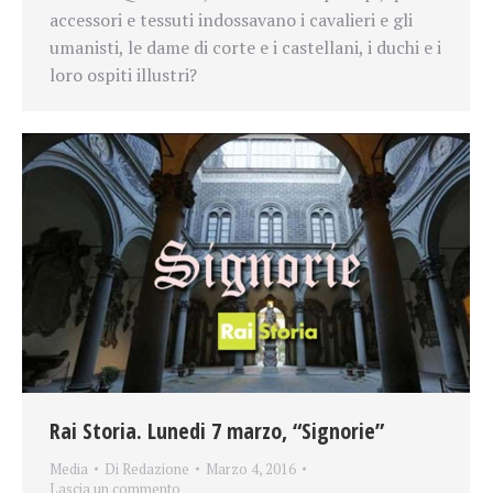
accessori e tessuti indossavano i cavalieri e gli
umanisti, le dame di corte e i castellani, i duchi e i
loro ospiti illustri?
Rai Storia. Lunedi 7 marzo, “Signorie”
Media
Di
Redazione
Marzo 4, 2016
Lascia un commento