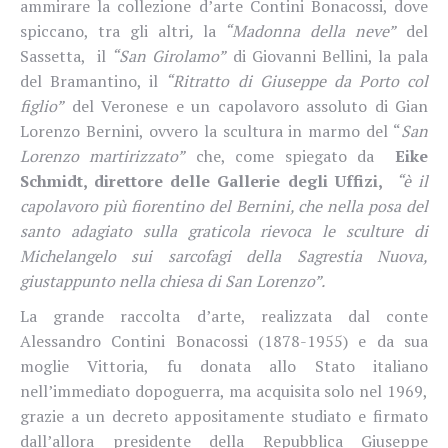
ammirare la collezione d’arte Contini Bonacossi, dove
spiccano, tra gli altri
,
la
“Madonna della neve”
del
Sassetta, il
“San Girolamo”
di Giovanni Bellini, la pala
del Bramantino, il
“Ritratto di Giuseppe da Porto col
figlio”
del Veronese e un capolavoro assoluto di Gian
Lorenzo Bernini, ovvero la scultura in marmo del “
San
Lorenzo martirizzato”
che, come spiegato da
Eike
Schmidt, direttore delle Gallerie degli Uffizi,
“è il
capolavoro più fiorentino del Bernini, che nella posa del
santo adagiato sulla graticola rievoca le sculture di
Michelangelo sui sarcofagi della Sagrestia Nuova,
giustappunto nella chiesa di San Lorenzo”.
La grande raccolta d’arte, realizzata dal conte
Alessandro Contini Bonacossi (1878-1955) e da sua
moglie Vittoria, fu donata allo Stato italiano
nell’immediato dopoguerra, ma acquisita solo nel 1969,
grazie a un decreto appositamente studiato e firmato
dall’allora presidente della Repubblica Giuseppe