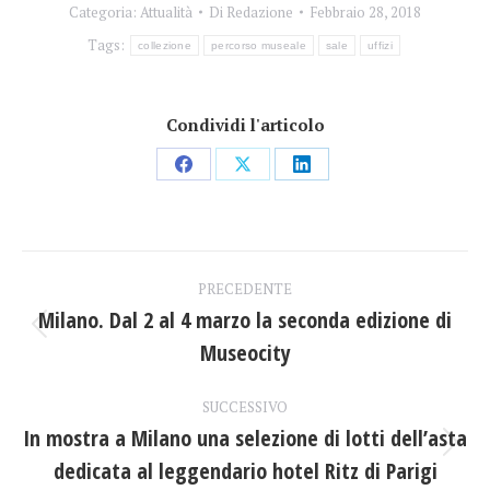
Categoria:
Attualità
Di
Redazione
Febbraio 28, 2018
Tags:
collezione
percorso museale
sale
uffizi
Condividi l'articolo
Condividi
Condividi
Condividi
su
su
su
Facebook
X
LinkedIn
Naviga
PRECEDENTE
tra
Milano. Dal 2 al 4 marzo la seconda edizione di
Post
Museocity
i
precedente:
post
SUCCESSIVO
In mostra a Milano una selezione di lotti dell’asta
Prossimo
dedicata al leggendario hotel Ritz di Parigi
post: