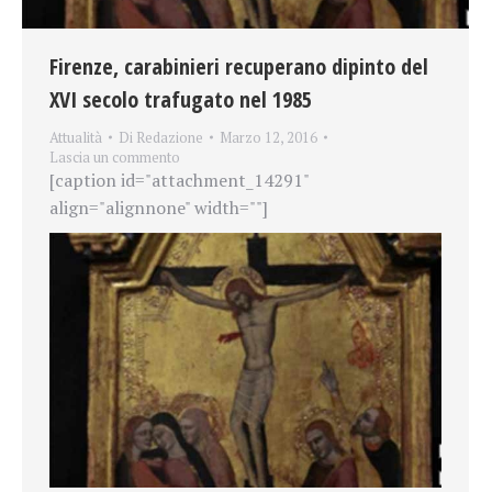
Firenze, carabinieri recuperano dipinto del
XVI secolo trafugato nel 1985
Attualità
Di
Redazione
Marzo 12, 2016
Lascia un commento
[caption id="attachment_14291"
align="alignnone" width=""]