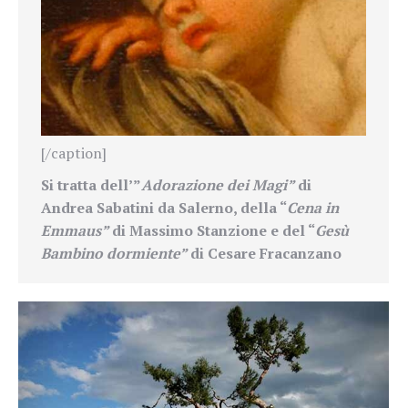
[/caption]
Si tratta dell’”
Adorazione dei Magi”
di
Andrea Sabatini da Salerno, della “
Cena in
Emmaus”
di Massimo Stanzione e del “
Gesù
Bambino dormiente”
di Cesare Fracanzano