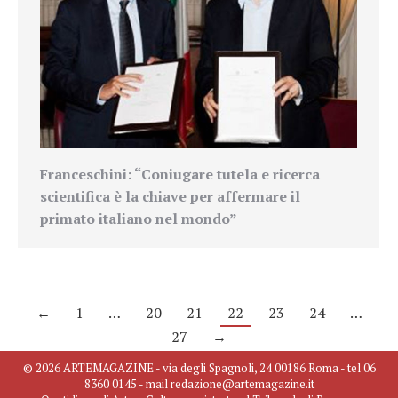
Franceschini: “
Coniugare tutela e ricerca
scientifica è la chiave per affermare il
primato italiano nel mondo”
←
1
…
20
21
22
23
24
…
27
→
© 2026 ARTEMAGAZINE - via degli Spagnoli, 24 00186 Roma - tel 06
8360 0145 - mail redazione@artemagazine.it