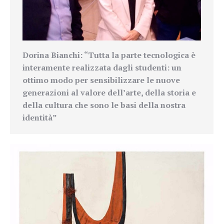
Dorina Bianchi: “Tutta la parte tecnologica è
interamente realizzata dagli studenti: un
ottimo modo per sensibilizzare le nuove
generazioni al valore dell’
arte
, della storia e
della cultura che sono le basi della nostra
identità”