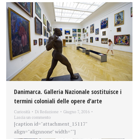
Danimarca. Galleria Nazionale sostituisce i
termini coloniali delle opere d’arte
Curiosità
Di
Redazione
Giugno 7, 2016
Lascia un commento
[caption id="attachment_15117"
align="alignnone" width=""]