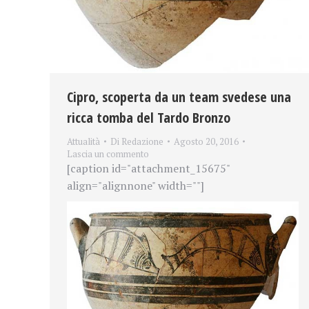
Cipro, scoperta da un team svedese una
ricca tomba del Tardo Bronzo
Attualità
Di
Redazione
Agosto 20, 2016
Lascia un commento
[caption id="attachment_15675"
align="alignnone" width=""]