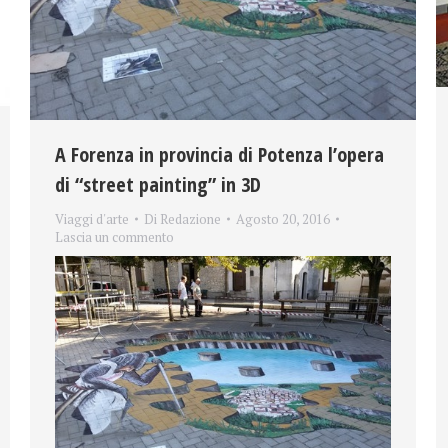
A Forenza in provincia di Potenza l’opera
di “street painting” in 3D
Viaggi d'arte
Di
Redazione
Agosto 20, 2016
Lascia un commento