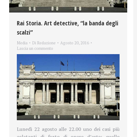
Rai Storia. Art detective, “la banda degli
scalzi”
Media
Di
Redazione
Agosto 20, 2016
Lascia un commento
Lunedì 22 agosto alle 22.00 uno dei casi più
eclatanti di furto di opere d’arte: quello