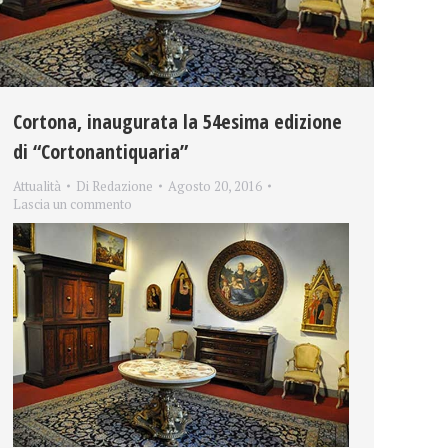
Cortona, inaugurata la 54esima edizione
di “Cortonantiquaria”
Attualità
Di
Redazione
Agosto 20, 2016
Lascia un commento