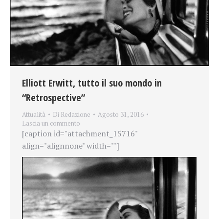
Elliott Erwitt, tutto il suo mondo in
“Retrospective”
Attualità
Di
Redazione
Agosto 31, 2016
Lascia un commento
[caption id="attachment_15716"
align="alignnone" width=""]