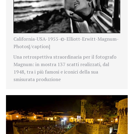
California-USA-1955-©-Elliott-Erwitt-Magnum-
Photos[/caption]
Una retrospettiva straordinaria per il fotografo
Magnum: in mostra 137 scatti realizzati, dal
1948, tra i più famosi e iconici della sua
smisurata produzione