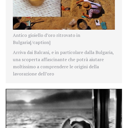
Antico gioiello d’oro ritrovato in
Bulgaria[/caption]
Arriva dai Balcani, e in particolare dalla Bulgaria,
una scoperta affascinante che potrà aiutare
moltissimo a comprendere le origini della
lavorazione dell’oro