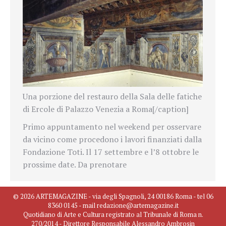
Una porzione del restauro della Sala delle fatiche
di Ercole di Palazzo Venezia a Roma[/caption]
Primo appuntamento nel weekend per osservare
da vicino come procedono i lavori finanziati dalla
Fondazione Toti. Il 17 settembre e l’8 ottobre le
prossime date. Da prenotare
© 2026 ARTEMAGAZINE - via degli Spagnoli, 24 00186 Roma - tel 06
8360 0145 - mail redazione@artemagazine.it
Quotidiano di Arte e Cultura registrato al Tribunale di Roma n.
270/2014 - Direttore Responsabile Alessandro Ambrosin