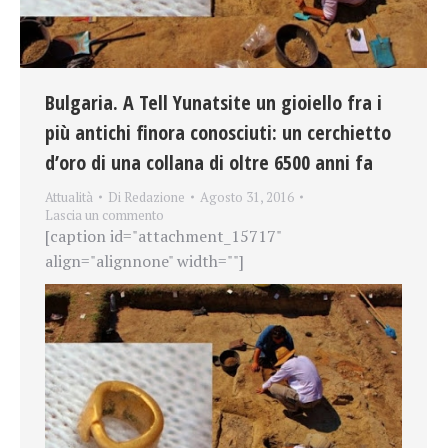
Bulgaria. A Tell Yunatsite un gioiello fra i
più antichi finora conosciuti: un cerchietto
d’oro di una collana di oltre 6500 anni fa
Attualità
Di
Redazione
Agosto 31, 2016
Lascia un commento
[caption id="attachment_15717"
align="alignnone" width=""]