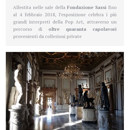
Allestita nelle sale della
Fondazione Sassi
fino
al 4 febbraio 2018, l’esposizione celebra i più
grandi interpreti della Pop Art, attraverso un
percorso di
oltre quaranta capolavori
provenienti da collezioni private