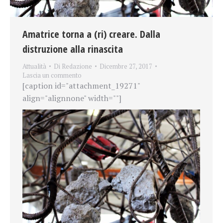
Amatrice torna a (ri) creare. Dalla
distruzione alla rinascita
Attualità
Di
Redazione
Dicembre 27, 2017
Lascia un commento
[caption id="attachment_19271"
align="alignnone" width=""]