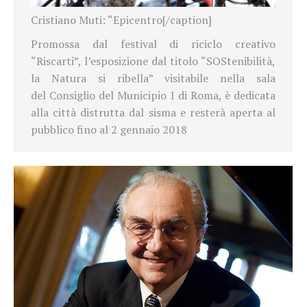
Cristiano Muti: “Epicentro[/caption]
Promossa dal festival di riciclo creativo
“Riscarti”, l’esposizione dal titolo “SOStenibilità,
la Natura si ribella” visitabile nella sala
del Consiglio del Municipio I di Roma, è dedicata
alla città distrutta dal sisma e resterà aperta al
pubblico fino al 2 gennaio 2018