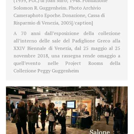
(1939, PGC) di Joan Miró; 1948. Fondazione
Solomon R. Guggenheim. Photo Archivio
Cameraphoto Epoche. Donazione, Cassa di
Risparmio di Venezia, 2005[/caption]
A 70 anni dall’esposizione della collezione
all’interno delle sale del Padiglione Greco alla
XXIV Biennale di Venezia, dal 25 maggio al 25
novembre 2018, una rassegna rende omaggio a
quell’evento nelle Project Rooms della
Collezione Peggy Guggenheim