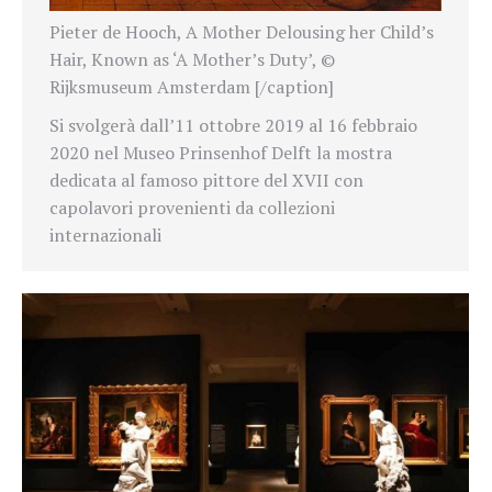
Pieter de Hooch, A Mother Delousing her Child’s
Hair, Known as ‘A Mother’s Duty’, ©
Rijksmuseum Amsterdam [/caption]
Si svolgerà dall’11 ottobre 2019 al 16 febbraio
2020 nel Museo Prinsenhof Delft la mostra
dedicata al famoso pittore del XVII con
capolavori provenienti da collezioni
internazionali