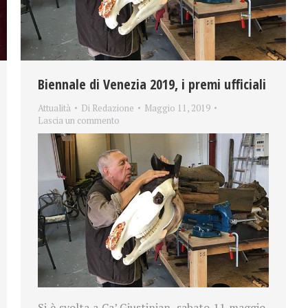
Biennale di Venezia 2019, i premi ufficiali
Attualità
Di
Redazione
Maggio 11, 2019
Lascia un commento
Si è svolta a Ca’ Giustinian, sabato 11 maggio,