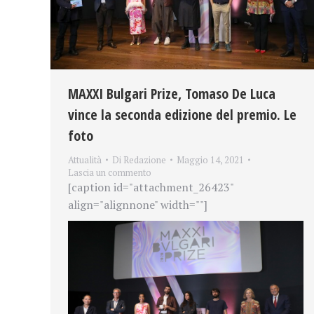
MAXXI Bulgari Prize, Tomaso De Luca
vince la seconda edizione del premio. Le
foto
Attualità
Di
Redazione
Maggio 14, 2021
Lascia un commento
[caption id="attachment_26423"
align="alignnone" width=""]