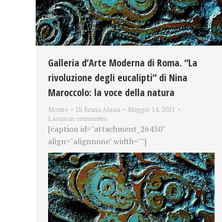
Galleria d’Arte Moderna di Roma. “La
rivoluzione degli eucalipti” di Nina
Maroccolo: la voce della natura
Mostre
Di
Bruna Alasia
Maggio 14, 2021
Lascia un commento
[caption id="attachment_26430"
align="alignnone" width=""]