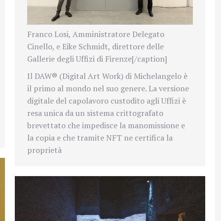
Franco Losi, Amministratore Delegato
Cinello, e Eike Schmidt, direttore delle
Gallerie degli Uffizi di Firenze[/caption]
Il DAW® (Digital Art Work) di Michelangelo è
il primo al mondo nel suo genere. La versione
digitale del capolavoro custodito agli Uffizi è
resa unica da un sistema crittografato
brevettato che impedisce la manomissione e
la copia e che tramite NFT ne certifica la
proprietà