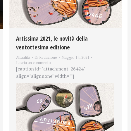
Artissima 2021, le novità della
ventottesima edizione
Attualità
Di
Redazione
Maggio 14, 2021
Lascia un commento
[caption id="attachment_26424"
align="alignnone" width=""]