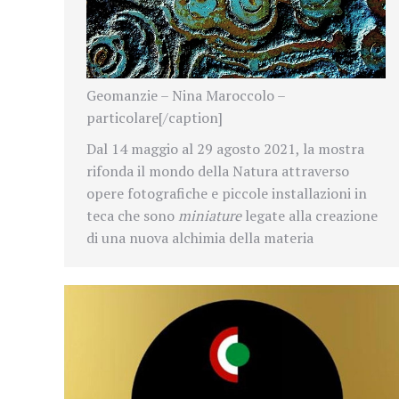
Geomanzie – Nina Maroccolo –
particolare[/caption]
Dal 14 maggio al 29 agosto 2021, la mostra
rifonda il mondo della Natura attraverso
opere fotografiche e piccole installazioni in
teca che sono
miniature
legate alla creazione
di una nuova alchimia della materia