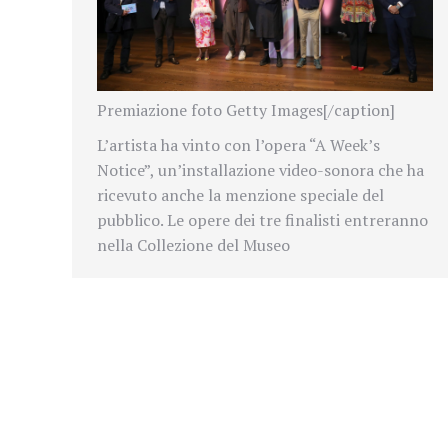
Premiazione foto Getty Images[/caption]
L’artista ha vinto con l’opera “A Week’s
Notice”, un’installazione video-sonora che ha
ricevuto anche la menzione speciale del
pubblico. Le opere dei tre finalisti entreranno
nella Collezione del Museo