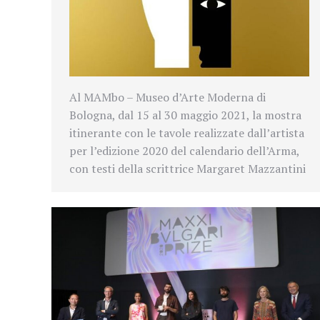
Al MAMbo – Museo d’Arte Moderna di
Bologna, dal 15 al 30 maggio 2021, la mostra
itinerante con le tavole realizzate dall’artista
per l’edizione 2020 del calendario dell’Arma,
con testi della scrittrice Margaret Mazzantini