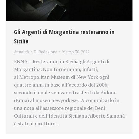
Gli Argenti di Morgantina resteranno in
Sicilia
Attualità
Di
Redazione
Marzo 30, 2022
ENNA – Resteranno in Sicilia gli Argenti di
Morgantina. Non torneranno, infatti,
al Metropolitan Museum di New York ogni
quattro anni, in base all’accordo del 2006,
secondo il quale venivano trasferiti da Aidone
(Enna) al museo newyorkese. A comunicarlo in
una nota all’assessore regionale dei Beni
Culturali e dell’Identità Siciliana Alberto Samonà
è stato il direttore…