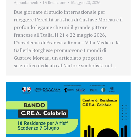
Appuntamenti
Di
Redazione
Maggio 20, 2026
Due giornate di studio internazionale per
rileggere l’eredità artistica di Gustave Moreau e il
profondo legame che unì il grande pittore
francese all’Italia. Il 21 e 22 maggio 2026,
l’Accademia di Francia a Roma – Villa Medici e la
Galleria Borghese promuovono I mondi di
Gustave Moreau, un articolato progetto
scientifico dedicato all’autore simbolista nel…