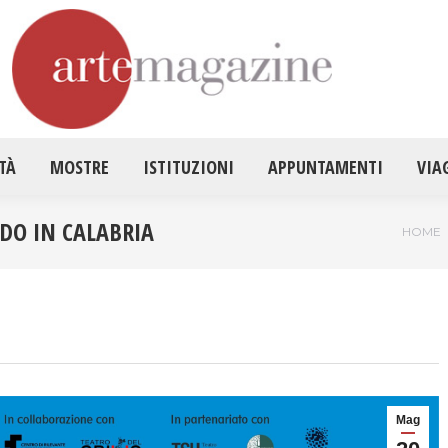
HOME
ATTUALITÀ
MOSTRE
ISTITUZ
TÀ
MOSTRE
ISTITUZIONI
APPUNTAMENTI
VIA
NDO IN CALABRIA
Tu sei
HOME
Mag