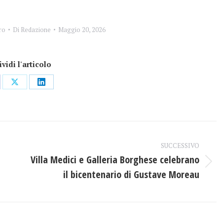
ro
Di
Redazione
Maggio 20, 2026
vidi l'articolo
dividi
Condividi
Condividi
su
su
ebook
X
LinkedIn
SUCCESSIVO
Villa Medici e Galleria Borghese celebrano
Prossimo
il bicentenario di Gustave Moreau
post: