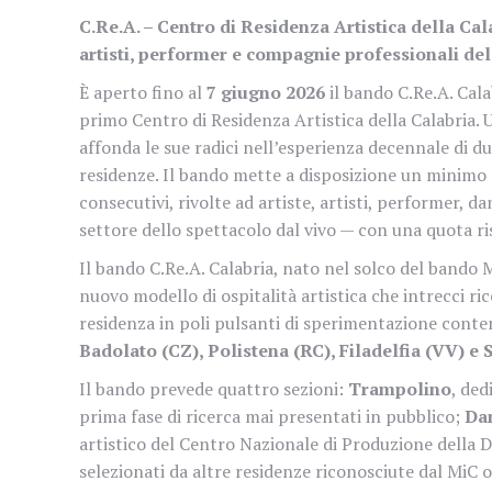
C.Re.A. – Centro di Residenza Artistica della Ca
artisti, performer e compagnie professionali d
È aperto fino al
7 giugno 2026
il bando C.Re.A. Cal
primo Centro di Residenza Artistica della Calabria.
affonda le sue radici nell’esperienza decennale di du
residenze. Il bando mette a disposizione un minimo
consecutivi, rivolte ad artiste, artisti, performer, d
settore dello spettacolo dal vivo — con una quota rise
Il bando C.Re.A. Calabria, nato nel solco del bando M
nuovo modello di ospitalità artistica che intrecci ri
residenza in poli pulsanti di sperimentazione contem
Badolato (CZ), Polistena (RC), Filadelfia (VV) e 
Il bando prevede quattro sezioni:
Trampolino
, ded
prima fase di ricerca mai presentati in pubblico;
Da
artistico del Centro Nazionale di Produzione della
selezionati da altre residenze riconosciute dal MiC o 