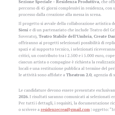
Sezione Speciale – Residenza Produttiva
, che off
percorso di 45 giorni complessivi in residenza, con u
processo dalla creazione alla messa in scena.
Il progetto si avvale della collaborazione artistica d
Sieni
e di un partenariato che include Teatro del Gri
Soverato),
Teatro Stabile dell’Umbria
,
Create Dan
offriranno ai progetti selezionati possibilità di repl
spazi e al supporto tecnico, i selezionati riceveranno
critici, un contributo tra i 2.500 e i 5.000 euro, cop
ciascun artista o compagine è richiesta la realizzazi
locali e una restituzione pubblica al termine del pe
le attività sono affidate a
Theatron 2.0
,
agenzia di s
Le candidature devono essere presentate esclusiva
2026
. I risultati saranno comunicati ai selezionati e
Per tutti i dettagli, i requisiti, la documentazione rich
o scrivere a
residenzecrea@gmail.com
| oggetto: “I