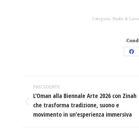
Categoria:
Studio & Lavo
Condi
Con
su
Fac
Naviga
PRECEDENTE
tra
L’Oman alla Biennale Arte 2026 con Zinah
che trasforma tradizione, suono e
Post
i
precedente:
movimento in un’esperienza immersiva
post