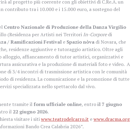
rirà al progetto più coerente con gli obiettivi di C.Re.A. un
n contributo tra i 10.000 e i 15.000 euro, a sostegno del
el
Centro Nazionale di Produzione della Danza Virgilio
llo (Residenza per Artisti nei Territori
In-Corpore
di
za / Ramificazioni Festival
e
Spazio nòva
di Novara, che
iche, residenze aggiuntive e tutoraggio artistico. Oltre agli
 alloggio, affiancamento di tutor artistici, organizzativi e
ertura assicurativa e la produzione di materiali foto e video. A
one di 3/4 incontri di trasmissione artistica con le comunità
riodo di residenza. La comunicazione e la promozione di tutte
ervizi specializzata nello spettacolo dal vivo.
mente tramite il
form ufficiale online
, entro
il 7 giugno
ntro il
22 giugno 2026
.
iesta visitare i siti
www.teatrodelcarro.it
e
www.dracma.org
nformazioni Bando Crea Calabria 2026”.