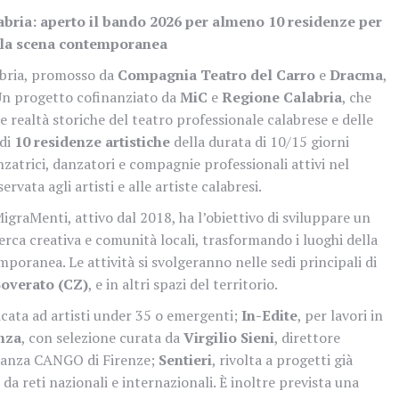
labria: aperto il bando 2026 per almeno 10 residenze per
ella scena contemporanea
abria, promosso da
Compagnia Teatro del Carro
e
Dracma
,
 Un progetto cofinanziato da
MiC
e
Regione Calabria
, che
e realtà storiche del teatro professionale calabrese e delle
 di
10 residenze artistiche
della durata di 10/15 giorni
anzatrici, danzatori e compagnie professionali attivi nel
rvata agli artisti e alle artiste calabresi.
igraMenti, attivo dal 2018, ha l’obiettivo di sviluppare un
cerca creativa e comunità locali, trasformando i luoghi della
poranea. Le attività si svolgeranno nelle sedi principali di
Soverato (CZ)
, e in altri spazi del territorio.
icata ad artisti under 35 o emergenti;
In-Edite
, per lavori in
nza
, con selezione curata da
Virgilio Sieni
, direttore
 Danza CANGO di Firenze;
Sentieri
, rivolta a progetti già
da reti nazionali e internazionali. È inoltre prevista una