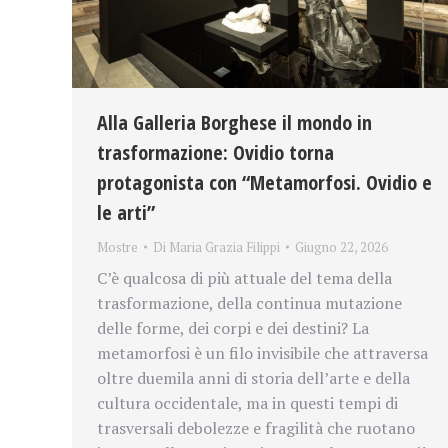
Alla Galleria Borghese il mondo in
trasformazione: Ovidio torna
protagonista con “Metamorfosi. Ovidio e
le arti”
Mostre
Di
Maria Grazia Filippi
Giugno 22, 2026
C’è qualcosa di più attuale del tema della
trasformazione, della continua mutazione
delle forme, dei corpi e dei destini? La
metamorfosi è un filo invisibile che attraversa
oltre duemila anni di storia dell’arte e della
cultura occidentale, ma in questi tempi di
trasversali debolezze e fragilità che ruotano