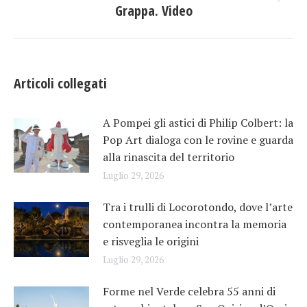
Prossimo
Grappa. Video
post:
Articoli collegati
A Pompei gli astici di Philip Colbert: la
Pop Art dialoga con le rovine e guarda
alla rinascita del territorio
Luglio 29, 2026
Tra i trulli di Locorotondo, dove l’arte
contemporanea incontra la memoria
e risveglia le origini
Luglio 29, 2026
Forme nel Verde celebra 55 anni di