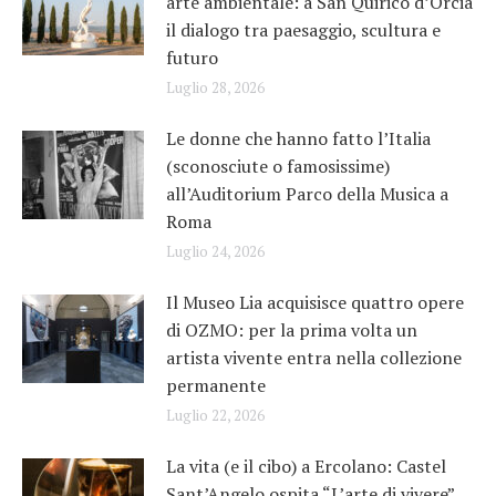
arte ambientale: a San Quirico d’Orcia
il dialogo tra paesaggio, scultura e
futuro
Luglio 28, 2026
Le donne che hanno fatto l’Italia
(sconosciute o famosissime)
all’Auditorium Parco della Musica a
Roma
Luglio 24, 2026
Il Museo Lia acquisisce quattro opere
di OZMO: per la prima volta un
artista vivente entra nella collezione
permanente
Luglio 22, 2026
La vita (e il cibo) a Ercolano: Castel
Sant’Angelo ospita “L’arte di vivere”