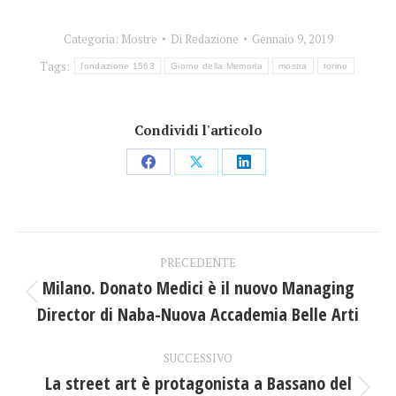
Categoria:
Mostre
Di
Redazione
Gennaio 9, 2019
Tags:
fondazione 1563
Giorno della Memoria
mostra
torino
Condividi l'articolo
Condividi
Condividi
Condividi
su
su
su
Facebook
X
LinkedIn
Naviga
PRECEDENTE
tra
Milano. Donato Medici è il nuovo Managing
Post
Director di Naba-Nuova Accademia Belle Arti
i
precedente:
post
SUCCESSIVO
La street art è protagonista a Bassano del