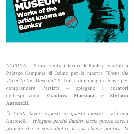
ANCONA – Sono trenta i lavori di Banksy ospitati a
Palazzo Campana di Osimo per la mostra
“From the
street to the Museum”
. Si tratta di immagini chiave per
comprendere l’artista – spiegano i curatori
dell’esposizione
Gianluca Marziani e Stefano
Antonelli
.
“I trenta lavori esposti in questa mostra
– afferma
Antonelli –
spiegano perché Banksy faccia queste cose, i
principi che ci sono dietro, la sua chiave politica, la