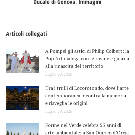
Ducale di Genova. Immagini
post:
Articoli collegati
A Pompei gli astici di Philip Colbert: la
Pop Art dialoga con le rovine e guarda
alla rinascita del territorio
Luglio 29, 2026
Tra i trulli di Locorotondo, dove l’arte
contemporanea incontra la memoria
e risveglia le origini
Luglio 29, 2026
Forme nel Verde celebra 55 anni di
arte ambientale: a San Quirico d’Orcia