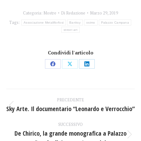
Categoria:
Mostre
Di
Redazione
Marzo 29, 2019
Tags:
Associazione MetaMorfosi
Banksy
osimo
Palazzo Campana
street art
Condividi l'articolo
Condividi
Condividi
Condividi
su
su
su
Facebook
X
LinkedIn
Naviga
PRECEDENTE
tra
Sky Arte. Il documentario “Leonardo e Verrocchio”
Post
precedente:
i
SUCCESSIVO
De Chirico, la grande monografica a Palazzo
post
Prossimo