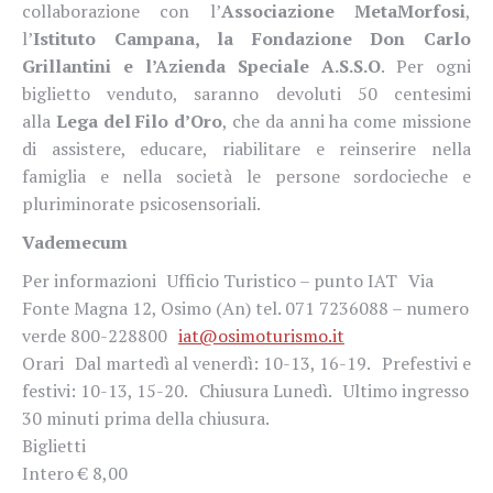
collaborazione con l’
Associazione MetaMorfosi
,
l’
Istituto Campana, la Fondazione Don Carlo
Grillantini e l’Azienda Speciale A.S.S.O
. Per ogni
biglietto venduto, saranno devoluti 50 centesimi
alla
Lega del Filo d’Oro
,
che da anni ha come missione
di assistere, educare, riabilitare e reinserire nella
famiglia e nella società le persone sordocieche e
pluriminorate psicosensoriali.
Vademecum
Per informazioni Ufficio Turistico – punto IAT Via
Fonte Magna 12, Osimo (An) tel. 071 7236088 – numero
verde 800-228800
iat@osimoturismo.it
Orari Dal martedì al venerdì: 10-13, 16-19. Prefestivi e
festivi: 10-13, 15-20. Chiusura Lunedì. Ultimo ingresso
30 minuti prima della chiusura.
Biglietti
Intero € 8,00