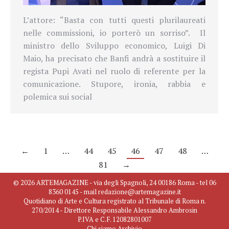
L’attore: “Basta con tutti questi plurilaureati
nelle commissioni, io porterò un sorriso”. Il
ministro dello Sviluppo economico, Luigi Di
Maio, ha precisato che Banfi andrà a sostituire il
regista Pupi Avati nel ruolo di referente per la
comunicazione. Stupore, ironia, rabbia e
polemica sui social
←
1
…
44
45
46
47
48
…
81
→
© 2026 ARTEMAGAZINE - via degli Spagnoli, 24 00186 Roma - tel 06
8360 0145 - mail redazione@artemagazine.it
Quotidiano di Arte e Cultura registrato al Tribunale di Roma n.
270/2014 - Direttore Responsabile Alessandro Ambrosin
P.IVA e C.F. 12082801007
Chi siamo
Archivio