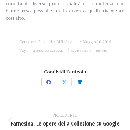
coralità di diverse professionalità e competenze che
hanno reso possibile un intervento qualitativamente
così alto.
Categoria:
Restauri
Di
Redazione
Maggio 10, 2016
Tags:
Galleria dei Candelabri
Musei Vaticani
restauro
Condividi l'articolo
Condividi
Condividi
Condividi
su
su
su
Facebook
X
LinkedIn
Naviga
PRECEDENTE
tra
Farnesina. Le opere della Collezione su Google
Post