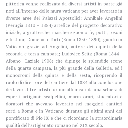
pittorica venne realizzata da diversi artisti in parte già
noti all’interno delle mura vaticane per aver lavorato in
diverse aree dei Palazzi Apostolici: Annibale Angelini
(Perugia 1810 – 1884) artefice del progetto decorativo
iniziale, a grottesche, maschere zoomorfe, putti, rosoni
e festoni; Domenico Torti (Roma 1830-1890), giunto in
Vaticano grazie ad Angelini, autore dei dipinti della
seconda e terza campata; Ludovico Seitz (Roma 1844 -
Albano Laziale 1908) che dipinge le splendide scene
della quarta campata, la più grande della Galleria, ed i
monocromi della quinta e della sesta, ricoprendo il
ruolo di direttore del cantiere dal 1884 alla conclusione
dei lavori. I tre artisti furono affiancati da una schiera di
esperti artigiani: scalpellini, marm orari, stuccatori e
doratori che avevano lavorato nei maggiori cantieri
sorti a Roma e in Vaticano durante gli ultimi anni del
pontificato di Pio IX e che ci ricordano la straordinaria
qualità dell’artigianato romano nel XIX secolo.