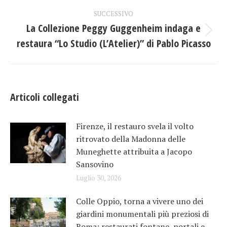
precedente:
i
SUCCESSIVO
La Collezione Peggy Guggenheim indaga e
post
Prossimo
restaura “Lo Studio (L’Atelier)” di Pablo Picasso
post:
Articoli collegati
Firenze, il restauro svela il volto
ritrovato della Madonna delle
Muneghette attribuita a Jacopo
Sansovino
Luglio 30, 2026
Colle Oppio, torna a vivere uno dei
giardini monumentali più preziosi di
Roma: restaurati fontane, portali e