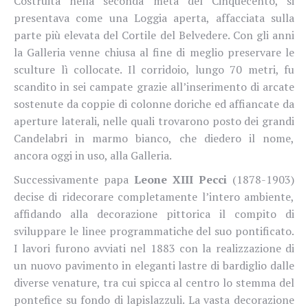
Costruita nella seconda metà del Cinquecento, si
presentava come una Loggia aperta, affacciata sulla
parte più elevata del Cortile del Belvedere. Con gli anni
la Galleria venne chiusa al fine di meglio preservare le
sculture lì collocate. Il corridoio, lungo 70 metri, fu
scandito in sei campate grazie all’inserimento di arcate
sostenute da coppie di colonne doriche ed affiancate da
aperture laterali, nelle quali trovarono posto dei grandi
Candelabri in marmo bianco, che diedero il nome,
ancora oggi in uso, alla Galleria.
Successivamente papa
Leone XIII Pecci
(1878-1903)
decise di ridecorare completamente l’intero ambiente,
affidando alla decorazione pittorica il compito di
sviluppare le linee programmatiche del suo pontificato.
I lavori furono avviati nel 1883 con la realizzazione di
un nuovo pavimento in eleganti lastre di bardiglio dalle
diverse venature, tra cui spicca al centro lo stemma del
pontefice su fondo di lapislazzuli. La vasta decorazione