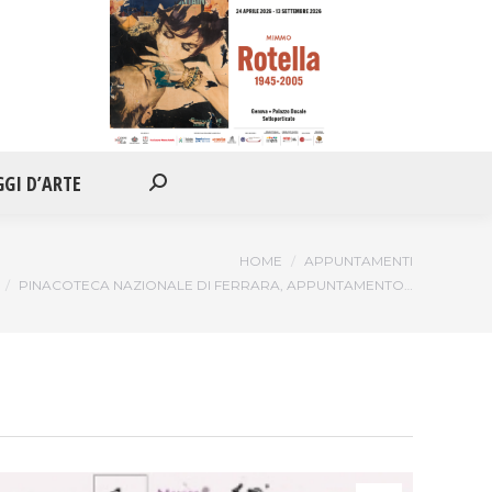
IONI
APPUNTAMENTI
VIAGGI D’ARTE
Cerca:
GGI D’ARTE
Cerca:
:
HOME
APPUNTAMENTI
PINACOTECA NAZIONALE DI FERRARA, APPUNTAMENTO…