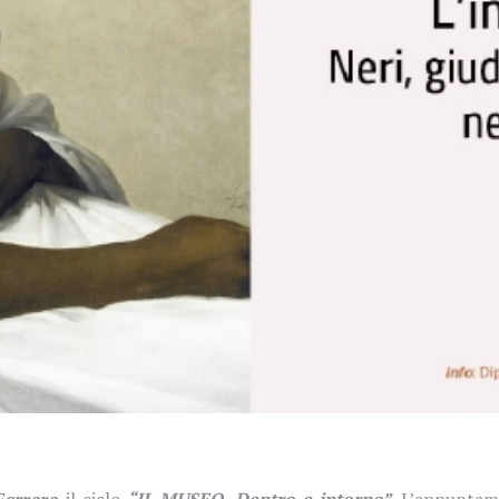
Ferrara
il ciclo
“
IL MUSEO. Dentro e intorno”
.
L’appunta