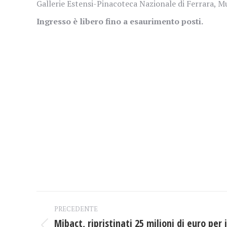
Gallerie Estensi-Pinacoteca Nazionale di Ferrara, Mu
Ingresso è libero fino a esaurimento posti.
Naviga
PRECEDENTE
tra
Mibact, ripristinati 25 milioni di euro per 