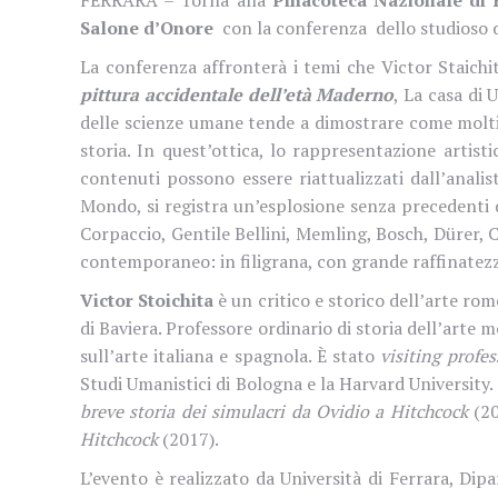
Salone d’Onore
con la conferenza dello
studioso 
La conferenza affronterà i temi che Victor Staichi
pittura accidentale dell’età Maderno
, La casa di
delle scienze umane tende a dimostrare come molti
storia. In quest’ottica, lo rappresentazione artist
contenuti possono essere riattualizzati dall’anali
Mondo, si registra un’esplosione senza precedenti del
Corpaccio, Gentile Bellini, Memling, Bosch, Dürer, C
contemporaneo: in filigrana, con grande raffinatezza
Victor Stoichita
è un critico e storico dell’arte ro
di Baviera. Professore ordinario di storia dell’arte
sull’arte italiana e spagnola. È stato
visiting profes
Studi Umanistici di Bologna e la Harvard University. 
breve storia dei simulacri da Ovidio a Hitchcock
(20
Hitchcock
(2017).
L’evento è realizzato da Università di Ferrara, Di