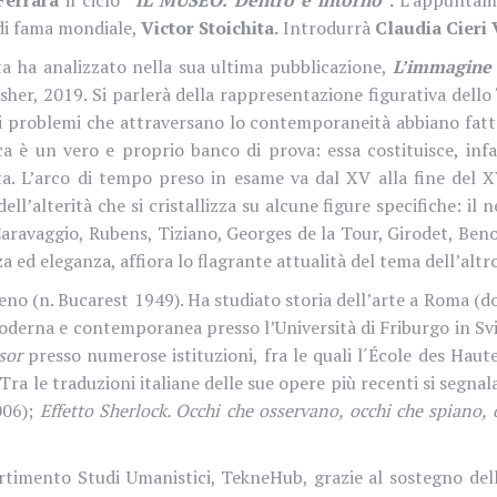
di fama mondiale,
Victor Stoichita.
Introdurrà
Claudia Cieri 
ta ha analizzato nella sua ultima pubblicazione,
L’immagine d
 Usher, 2019. Si parlerà della rappresentazione figurativa del
 problemi che attraversano lo contemporaneità abbiano fatt
ica è un vero e proprio banco di prova: essa costituisce, inf
sta. L’arco di tempo preso in esame va dal XV alla fine del
l’alterità che si cristallizza su alcune figure specifiche: il n
aravaggio, Rubens, Tiziano, Georges de la Tour, Girodet, Beno
 ed eleganza, affiora lo flagrante attualità del tema dell’altro
meno (n. Bucarest 1949). Ha studiato storia dell’arte a Roma (d
 moderna e contemporanea presso l’Università di Friburgo in Svi
sor
presso numerose istituzioni, fra le quali l´École des Haute
Tra le traduzioni italiane delle sue opere più recenti si segna
06);
Effetto Sherlock. Occhi che osservano, occhi che spiano,
partimento Studi Umanistici, TekneHub, grazie al sostegno de