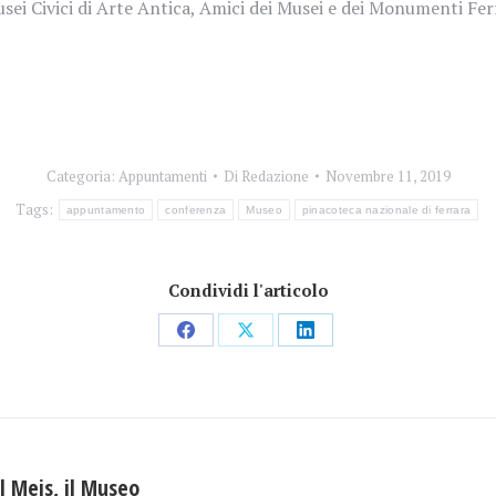
sei Civici di Arte Antica, Amici dei Musei e dei Monumenti Fer
Categoria:
Appuntamenti
Di
Redazione
Novembre 11, 2019
Tags:
appuntamento
conferenza
Museo
pinacoteca nazionale di ferrara
Condividi l'articolo
Condividi
Condividi
Condividi
su
su
su
Facebook
X
LinkedIn
il Meis, il Museo