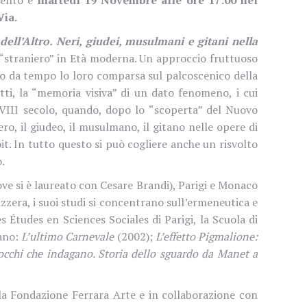
Via.
ell’Altro. Neri, giudei, musulmani e gitani nella
lo “straniero” in Età moderna. Un approccio fruttuoso
o da tempo lo loro comparsa sul palcoscenico della
atti, la “memoria visiva” di un dato fenomeno, i cui
 XVIII secolo, quando, dopo lo “scoperta” del Nuovo
ero, il giudeo, il musulmano, il gitano nelle opere di
it. In tutto questo si può cogliere anche un risvolto
.
ove si è laureato con Cesare Brandi), Parigi e Monaco
zzera, i suoi studi si concentrano sull’ermeneutica e
s Études en Sciences Sociales di Parigi, la Scuola di
lano:
L’ultimo Carnevale
(2002);
L’effetto Pigmalione:
 occhi che indagano. Storia dello sguardo da Manet a
lla Fondazione Ferrara Arte e in collaborazione con