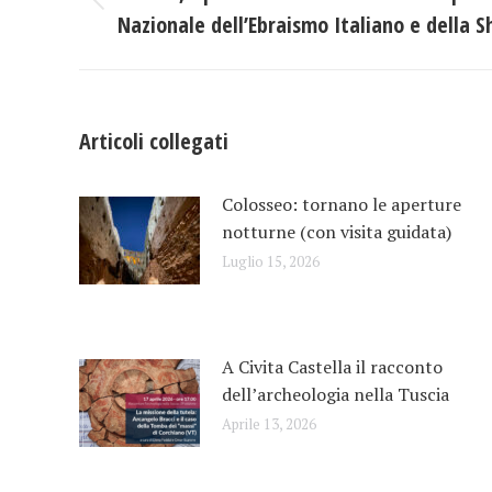
Post
Nazionale dell’Ebraismo Italiano e della 
i
precedente:
post
Articoli collegati
Colosseo: tornano le aperture
notturne (con visita guidata)
Luglio 15, 2026
A Civita Castella il racconto
dell’archeologia nella Tuscia
Aprile 13, 2026