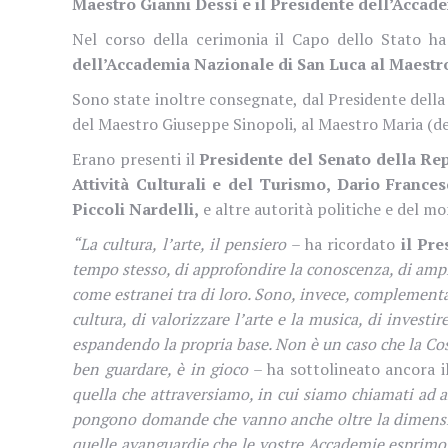
Maestro Gianni Dessì e il Presidente dell’Accade
Nel corso della cerimonia il Capo dello Stato h
dell’Accademia Nazionale di San Luca al Maestro 
Sono state inoltre consegnate, dal Presidente della
del Maestro Giuseppe Sinopoli, al Maestro Maria (d
Erano presenti il
Presidente del Senato della Repu
Attività
Culturali
e del Turismo, Dario Francesc
Piccoli Nardelli,
e altre autorità politiche e del m
“La cultura, l’arte, il pensiero
– ha ricordato
il Pre
tempo stesso, di approfondire la conoscenza, di amplia
come estranei tra di loro. Sono, invece, complementa
cultura, di valorizzare l’arte e la musica, di invest
espandendo la propria base. Non è un caso che la Cos
ben guardare, è in gioco
– ha sottolineato ancora i
quella che attraversiamo, in cui siamo chiamati ad a
pongono domande che vanno anche oltre la dimensione 
quelle avanguardie che le vostre Accademie esprimo