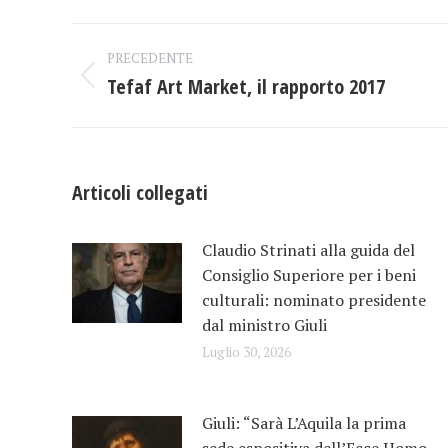
Naviga
PRECEDENTE
tra
Tefaf Art Market, il rapporto 2017
Post
precedente:
i
post
Articoli collegati
Claudio Strinati alla guida del
Consiglio Superiore per i beni
culturali: nominato presidente
dal ministro Giuli
Luglio 30, 2026
Giuli: “Sarà L’Aquila la prima
sede espositiva dell’Ecce Homo