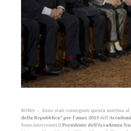
ROMA – Sono stati consegnati
questa mattina al
della Repubblica” per l’anno 2015
dell’
Accademia
Sono intervenuti il
Presidente dell’Accademia Naz