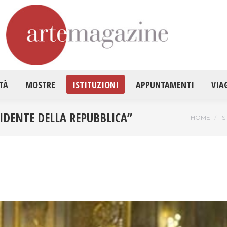
HOME
ATTUALITÀ
MOSTRE
ISTITUZ
TÀ
MOSTRE
ISTITUZIONI
APPUNTAMENTI
VIA
SIDENTE DELLA REPUBBLICA”
Tu sei qui
HOME
IS