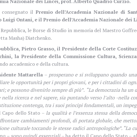
mia Nazionale dei Lincei, prof. Alberto Quadrio Curzio.
a consegnato il
Premio dell’Accademia Nazionale di Sant
Luigi Ontani, e il Premio dell’Accademia Nazionale dei Lin
 Repubblica, le Borse di Studio in memoria del Maestro Goffr
etta Masha) Diatchenko.
bblica, Pietro Grasso, il Presidente della Corte Costituz
hini, la Presidente della Commissione Cultura, Scienza 
ondo accademico e della cultura.
sidente Mattarella
–
prosperano e si sviluppano quando una s
re le opportunità per i propri giovani, e per i cittadini di ogn
ri; e possono divenirlo sempre di più”
.
“La democrazia ha un do
ire nella ricerca e nel sapere, sia puntando verso l’alto -nella
tituzione contenga, tra i suoi principi fondamentali, un impegn
l Capo dello Stato –
la qualità e l’essenza stessa della dem
ffrontare cambiamenti profondi, di portata globale, che mettono
culturale toccando le stesse radici antropologiche”. “La cultu
no – sono quindi essenziali
– ha detto il Capo dello Stato –
a