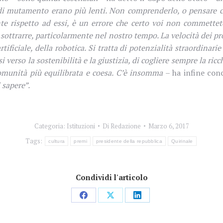
di mutamento erano più lenti. Non comprenderlo, o pensare che 
nte rispetto ad essi, è un errore che certo voi non commettet
 sottrarre, particolarmente nel nostro tempo. La velocità dei pr
rtificiale, della robotica. Si tratta di potenzialità straordinar
i verso la sostenibilità e la giustizia, di cogliere sempre la ri
comunità più equilibrata e coesa. C’è insomma
– ha infine con
 sapere”.
Categoria:
Istituzioni
Di
Redazione
Marzo 6, 2017
Tags:
cultura
premi
presidente della repubblica
Quirinale
Condividi l'articolo
Condividi
Condividi
Condividi
su
su
su