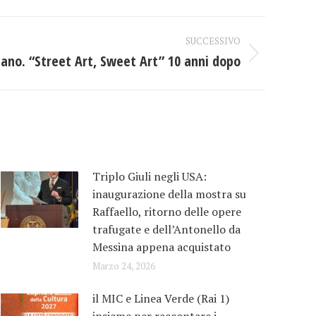
SUCCESSIVO
lano. “Street Art, Sweet Art” 10 anni dopo
Triplo Giuli negli USA:
inaugurazione della mostra su
Raffaello, ritorno delle opere
trafugate e dell’Antonello da
Messina appena acquistato
Marzo 24, 2026
il MIC e Linea Verde (Rai 1)
insieme per raccontare i