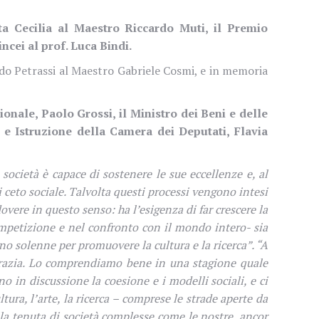
a Cecilia al Maestro Riccardo Muti, il Premio
cei al prof. Luca Bindi.
edo Petrassi al Maestro Gabriele Cosmi, e in memoria
ionale, Paolo Grossi, il Ministro dei
Beni
e delle
e Istruzione della Camera dei Deputati, Flavia
ocietà è capace di sostenere le sue eccellenze e, al
i ceto sociale. Talvolta questi processi vengono intesi
vere in questo senso: ha l’esigenza di far crescere la
 competizione e nel confronto con il mondo intero- sia
o solenne per promuovere la cultura e la ricerca”. “A
ocrazia. Lo comprendiamo bene in una stagione quale
 in discussione la coesione e i modelli sociali, e ci
ra, l’arte, la ricerca – comprese le strade aperte da
lla tenuta di società complesse come le nostre, ancor