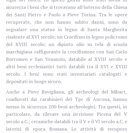
sicurezza i beni che si trovavano all’interno della Chiesa
dei Santi Pietro e Paolo a Pieve Torina. Tra le opere
recuperate, che non hanno subito danni, sono da
segnalare una statua in legno di Santa Margherita
risalente al XVI secolo; un Crocifisso in legno policromo
del XVIII secolo; un dipinto olio su tela di scuola
marchigiana raffigurante la crocifissione con San Carlo
Borromeo e San Venanzio, databile al XVIII secolo e
altri beni ecclesiastici tutti databili tra il XVI e XVIII
secolo. I beni sono stati inventariati catalogati e
depositati in luogo sicuro.
Anche a Pieve Bovigliana, gli archeologi del Mibact,
coadiuvati dai carabinieri del Tpc di Ancona, hanno
messo in sicurezza 200 beni archeologici. Tra questi, in
particolare, da rilevare una iscrizione Picena del V
secolo a.C.; ceramiche databili tra il V e il VI secolo a.C. e
laterizi di epoca Romana. Le attività di recupero