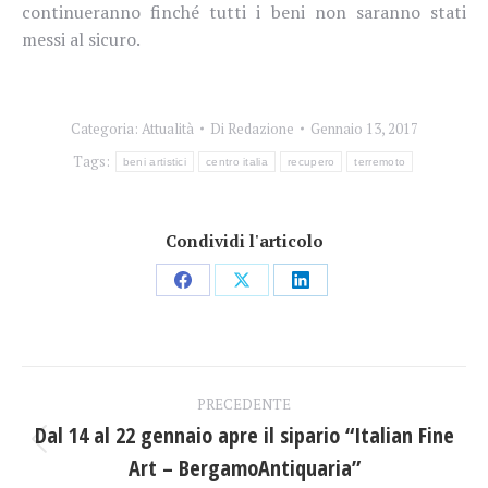
continueranno finché tutti i beni non saranno stati
messi al sicuro.
Categoria:
Attualità
Di
Redazione
Gennaio 13, 2017
Tags:
beni artistici
centro italia
recupero
terremoto
Condividi l'articolo
Condividi
Condividi
Condividi
su
su
su
Facebook
X
LinkedIn
Naviga
PRECEDENTE
tra
Dal 14 al 22 gennaio apre il sipario “Italian Fine
Post
Art – BergamoAntiquaria”
i
precedente: