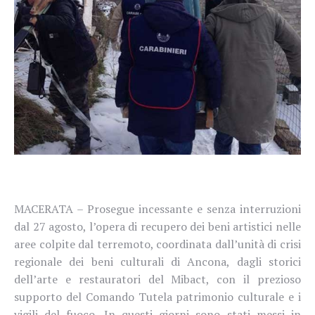
MACERATA – Prosegue incessante e senza interruzioni
dal 27 agosto, l’opera di recupero dei beni artistici nelle
aree colpite dal terremoto, coordinata dall’unità di crisi
regionale dei beni culturali di Ancona, dagli storici
dell’arte e restauratori del Mibact, con il prezioso
supporto del Comando Tutela patrimonio culturale e i
vigili del fuoco. In questi giorni sono stati messi in