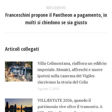
post
SUCCESSIVO
Franceschini propone il Pantheon a pagamento, in
Prossimo
molti si chiedono se sia giusto
post:
Articoli collegati
Villa Celimontana, riaffiora un edificio
imperiale. Mosaici, affreschi e nuove
ipotesi sulla caserma dei Vigiles
riscrivono la storia del Celio
Agosto 5, 2026
VILLÆSTATE 2026, quando il
patrimonio vive oltre il tramonto. A