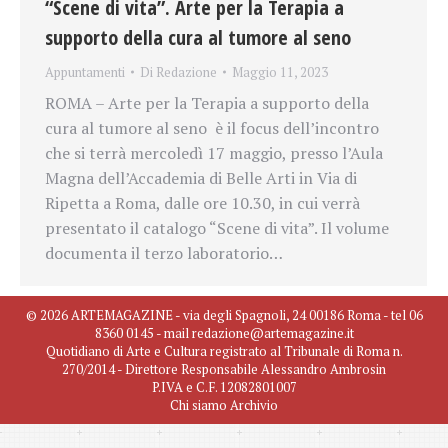
“Scene di vita”. Arte per la Terapia a
supporto della cura al tumore al seno
Appuntamenti
Di
Redazione
Maggio 11, 2023
ROMA – Arte per la Terapia a supporto della
cura al tumore al seno è il focus dell’incontro
che si terrà mercoledì 17 maggio, presso l’Aula
Magna dell’Accademia di Belle Arti in Via di
Ripetta a Roma, dalle ore 10.30, in cui verrà
presentato il catalogo “Scene di vita”. Il volume
documenta il terzo laboratorio…
© 2026 ARTEMAGAZINE - via degli Spagnoli, 24 00186 Roma - tel 06
8360 0145 - mail redazione@artemagazine.it
Quotidiano di Arte e Cultura registrato al Tribunale di Roma n.
270/2014 - Direttore Responsabile Alessandro Ambrosin
P.IVA e C.F. 12082801007
Chi siamo
Archivio