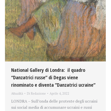
National Gallery di Londra: il quadro
“Danzatrici russe” di Degas viene
rinominato e diventa ”Danzatrici ucraine”
Attualità
Di
Redazione
Aprile 4, 2022
LONDRA – Sull’onda delle proteste degli ucraini
sui social media di accumunare ucraini e russi