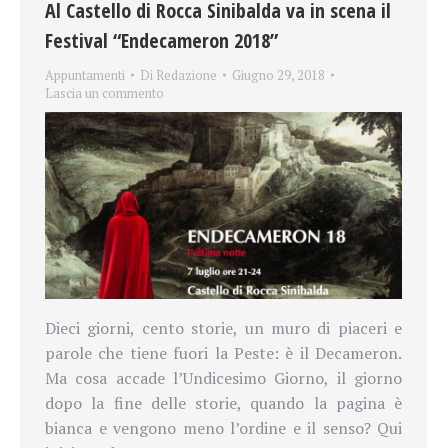
Al Castello di Rocca Sinibalda va in scena il
Festival “Endecameron 2018”
Appuntamenti
Di
Redazione
Giugno 29, 2018
Lascia un commento
Dieci giorni, cento storie, un muro di piaceri e
parole che tiene fuori la Peste: è il Decameron.
Ma cosa accade l’Undicesimo Giorno, il giorno
dopo la fine delle storie, quando la pagina è
bianca e vengono meno l’ordine e il senso? Qui