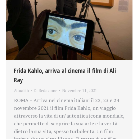
Frida Kahlo, arriva al cinema il film di Ali
Ray
Attualità
Di
Redazione
Novembre 11, 2021
ROMA – Arriva nei cinema italiani il 22, 23 e 24
novembre 2021 il film Frida Kahlo, un viaggio
attraverso la vita di un’autentica icona mondiale,
che permette di scoprire la sua arte e la verità
dietro la sua vita, spesso turbolenta. Un film