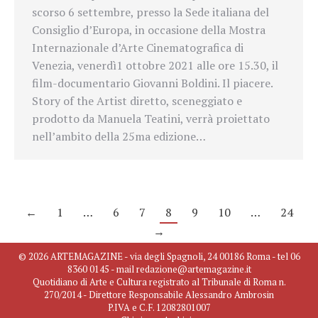
scorso 6 settembre, presso la Sede italiana del
Consiglio d’Europa, in occasione della Mostra
Internazionale d’Arte Cinematografica di
Venezia, venerdì1 ottobre 2021 alle ore 15.30, il
film-documentario Giovanni Boldini. Il piacere.
Story of the Artist diretto, sceneggiato e
prodotto da Manuela Teatini, verrà proiettato
nell’ambito della 25ma edizione…
←
1
…
6
7
8
9
10
…
24
→
© 2026 ARTEMAGAZINE - via degli Spagnoli, 24 00186 Roma - tel 06
8360 0145 - mail redazione@artemagazine.it
Quotidiano di Arte e Cultura registrato al Tribunale di Roma n.
270/2014 - Direttore Responsabile Alessandro Ambrosin
P.IVA e C.F. 12082801007