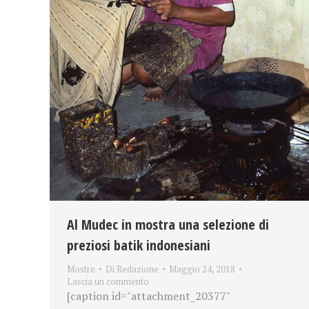
Al Mudec in mostra una selezione di
preziosi batik indonesiani
Mostre
Di
Redazione
Maggio 24, 2018
Lascia un commento
[caption id="attachment_20377"