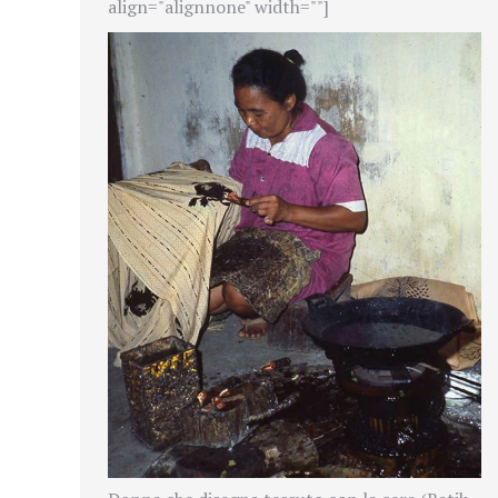
align="alignnone" width=""]