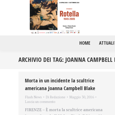
HOME
ATTUALI
ARCHIVIO DEI TAG:
JOANNA CAMPBELL 
Morta in un incidente la scultrice
americana Joanna Campbell Blake
Flash News
Di
Redazione
Maggio 30, 2016
Lascia un commento
FIRENZE – È morta la scultrice americana