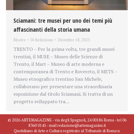
Sciamani: tre musei per uno dei temi più
affascinanti della storia umana
Mostre
Di
Redazione
Dicembre 18, 2023
TRENTO – Per la prima volta, tre grandi musei
trentini, il MUSE – Museo delle Scienze di
Trento, il Mart – Museo di arte moderna e
contemporanea di Trento e Rovereto, il METS –
Museo etnografico trentino San Michele,
collaborano per presentare una straordinaria
esposizione dal titolo Sciamani. Si tratta di un
progetto sviluppato tra…
© 2026 ARTEMAGAZINE - via degli Spagnoli, 24 00186 Roma - tel 06
8360 0145 - mail redazione@artemagazine.it
Quotidiano di Arte e Cultura registrato al Tribunale di Roma n.