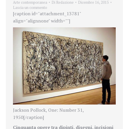
Arte contemporanea
Di
Redazione
Dicembre 16, 2015
Lascia un commento
[caption id="attachment_13781"
align="alignnone" width=""]
Jackson Pollock, One: Number 31,
1950[/caption]
Cinquanta opere tra dipinti, disegni, incisioni