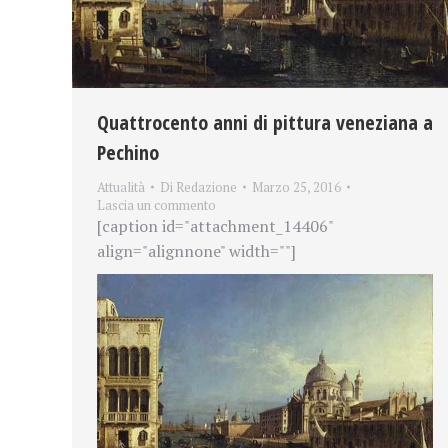
Quattrocento anni di pittura veneziana a
Pechino
Attualità
Di
Redazione
Marzo 25, 2016
Lascia un commento
[caption id="attachment_14406"
align="alignnone" width=""]