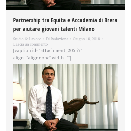
Partnership tra Equita e Accademia di Brera
per aiutare giovani talenti Milano
Studio & Lavoro
Di
Redazione
Giugno 18, 2018
Lascia un commento
[caption id="attachment_20557"
align="alignnone" width=""]