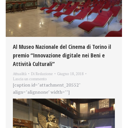
Al Museo Nazionale del Cinema di Torino il
premio “Innovazione digitale nei Beni e
Attività Culturali”
Attualità
Di
Redazione
Giugno 18, 2018
Lascia un commento
[caption id="attachment_20552"
align="alignnone" width=""]