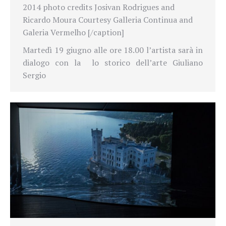
2014 photo credits Josivan Rodrigues and
Ricardo Moura Courtesy Galleria Continua and
Galeria Vermelho [/caption]
Martedì 19 giugno alle ore 18.00 l’artista sarà in
dialogo con la lo storico dell’arte Giuliano
Sergio