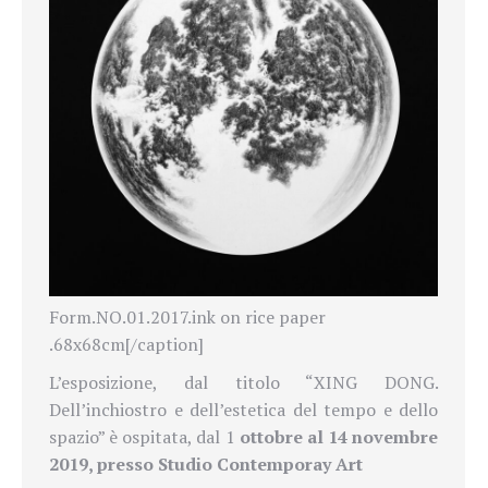
Form.NO.01.2017.ink on rice paper
.68x68cm[/caption]
L’esposizione, dal titolo “XING
DONG.
Dell’inchiostro
e
dell’estetica
del
tempo
e
dello
spazio” è ospitata, dal 1
ottobre al 14 novembre
2019, presso Studio Contemporay Art