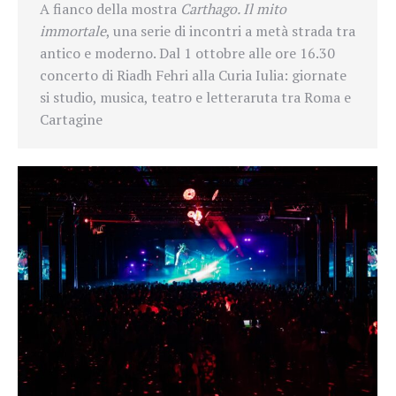
A fianco della mostra
Carthago. Il mito
immortale
, una serie di incontri a metà strada tra
antico e moderno. Dal 1 ottobre alle ore 16.30
concerto di Riadh Fehri alla Curia Iulia: giornate
si studio, musica, teatro e letteraruta tra Roma e
Cartagine