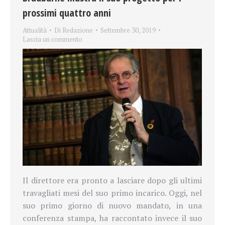
prossimi quattro anni
Attualità
Di
Redazione
Settembre 30, 2019
Lascia un commento
Il direttore era pronto a lasciare dopo
gli ultimi
travagliati mesi del suo primo incarico. Oggi, nel
suo primo giorno di nuovo mandato, in una
conferenza stampa, ha raccontato invece il suo