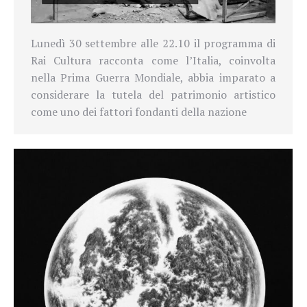
Lunedì 30 settembre alle 22.10 il programma di
Rai Cultura racconta come l’Italia, coinvolta
nella Prima Guerra Mondiale, abbia imparato a
considerare la tutela del patrimonio artistico
come uno dei fattori fondanti della nazione