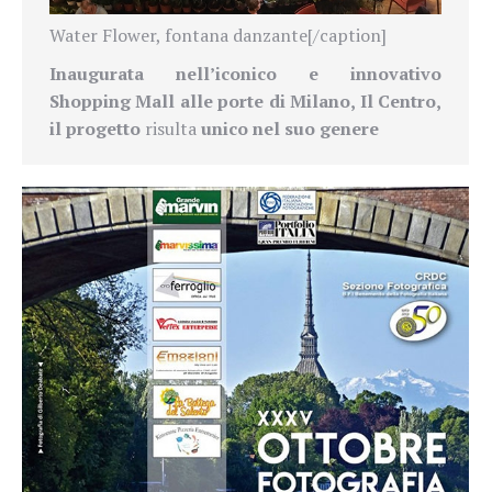
Water Flower, fontana danzante[/caption]
Inaugurata nell’iconico e
innovativo
Shopping Mall alle porte di Milano, Il Centro,
il progetto
risulta
unico nel suo genere