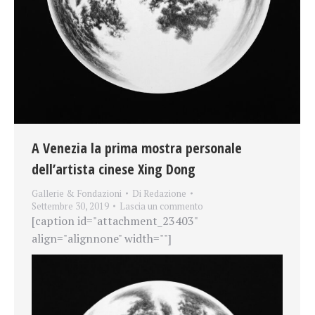
A Venezia la prima mostra personale
dell’artista cinese Xing Dong
Gallerie & Fondazioni
Di
Redazione
Settembre 30, 2019
Lascia un commento
[caption id="attachment_23403"
align="alignnone" width=""]