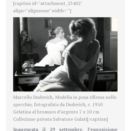
[caption id="attachment_23402"
align="alignnone" width=""]
Marcello Dudovich, Modella in posa riflessa nello
specchio, fotografata da Dudovich, c. 1950
Gelatina al bromuro d’argento 7 x 10 cm
Collezione privata Salvatore Galati[/caption]
Inaugurata il 29 settembre, l’esposizione