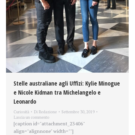
Stelle australiane agli Uffizi: Kylie Minogue
e Nicole Kidman tra Michelangelo e
Leonardo
Curiosità
Di
Redazione
Settembre 30, 2019
Lascia un commento
[caption id="attachment_23406"
align="alignnone" width=""]