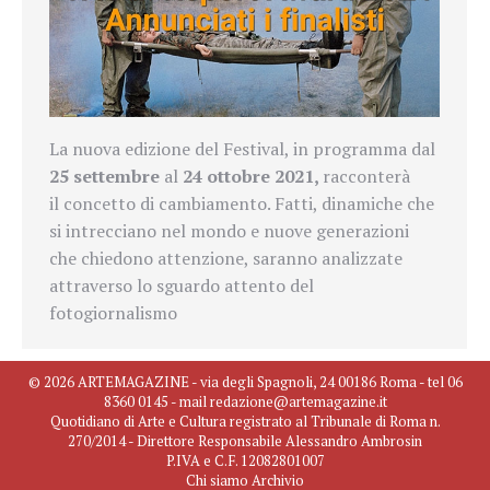
La nuova edizione del Festival, in programma dal
25 settembre
al
24 ottobre 2021,
racconterà
il concetto di cambiamento. Fatti, dinamiche che
si intrecciano nel mondo e nuove generazioni
che chiedono attenzione, saranno analizzate
attraverso lo sguardo attento del
fotogiornalismo
© 2026 ARTEMAGAZINE - via degli Spagnoli, 24 00186 Roma - tel 06
8360 0145 - mail redazione@artemagazine.it
Quotidiano di Arte e Cultura registrato al Tribunale di Roma n.
270/2014 - Direttore Responsabile Alessandro Ambrosin
P.IVA e C.F. 12082801007
Chi siamo
Archivio