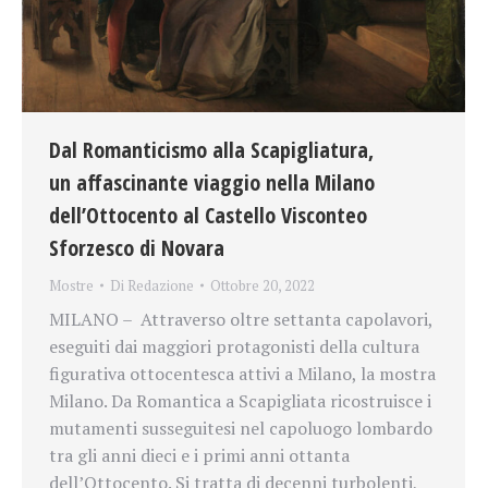
Dal Romanticismo alla Scapigliatura,
un affascinante viaggio nella Milano
dell’Ottocento al Castello Visconteo
Sforzesco di Novara
Mostre
Di
Redazione
Ottobre 20, 2022
MILANO – Attraverso oltre settanta capolavori,
eseguiti dai maggiori protagonisti della cultura
figurativa ottocentesca attivi a Milano, la mostra
Milano. Da Romantica a Scapigliata ricostruisce i
mutamenti susseguitesi nel capoluogo lombardo
tra gli anni dieci e i primi anni ottanta
dell’Ottocento. Si tratta di decenni turbolenti,