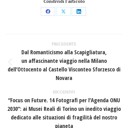
Condividi l'articolo
Condividi
Condividi
Condividi
su
su
su
Facebook
X
LinkedIn
Naviga
PRECEDENTE
tra
Dal Romanticismo alla Scapigliatura,
un affascinante viaggio nella Milano
i
Post
dell’Ottocento al Castello Visconteo Sforzesco di
precedente:
post
Novara
SUCCESSIVO
“Focus on Future. 14 Fotografi per l’Agenda ONU
2030”: ai Musei Reali di Torino un inedito viaggio
Prossimo
dedicato alle situazioni di fragilità del nostro
post:
pianeta