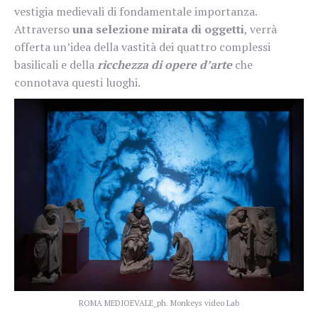
vestigia medievali di fondamentale importanza.
Attraverso
una selezione mirata di oggetti
, verrà
offerta un’idea della vastità dei quattro complessi
basilicali e della
ricchezza di opere d’arte
che
connotava questi luoghi.
ROMA MEDIOEVALE_ph. Monkeys video Lab