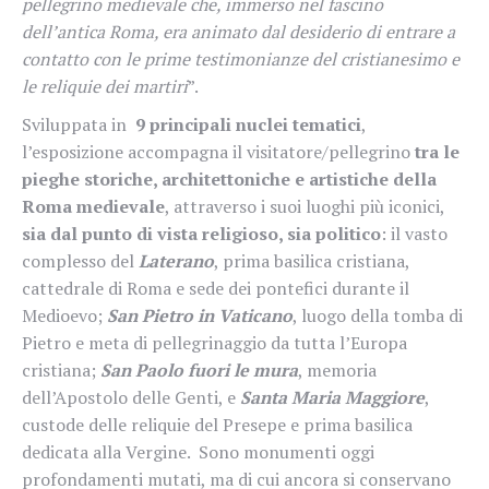
pellegrino medievale che, immerso nel fascino
dell’antica Roma, era animato dal desiderio di entrare a
contatto con le prime testimonianze del cristianesimo e
le reliquie dei martiri
”.
Sviluppata in
9 principali nuclei tematici
,
l’esposizione accompagna il visitatore/pellegrino
tra le
pieghe storiche, architettoniche e artistiche della
Roma medievale
, attraverso i suoi luoghi più iconici,
sia dal punto di vista religioso, sia politico
: il vasto
complesso del
Laterano
, prima basilica cristiana,
cattedrale di Roma e sede dei pontefici durante il
Medioevo;
San Pietro in Vaticano
, luogo della tomba di
Pietro e meta di pellegrinaggio da tutta l’Europa
cristiana;
San Paolo fuori le mura
, memoria
dell’Apostolo delle Genti, e
Santa Maria Maggiore
,
custode delle reliquie del Presepe e prima basilica
dedicata alla Vergine. Sono monumenti oggi
profondamenti mutati, ma di cui ancora si conservano