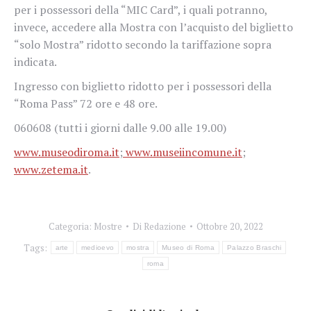
per i possessori della “MIC Card”, i quali potranno,
invece, accedere alla Mostra con l’acquisto del biglietto
“solo Mostra” ridotto secondo la tariffazione sopra
indicata.
Ingresso con biglietto ridotto per i possessori della
“Roma Pass” 72 ore e 48 ore.
060608 (tutti i giorni dalle 9.00 alle 19.00)
www.museodiroma.it
;
www.museiincomune.it
;
www.zetema.it
.
Categoria:
Mostre
Di
Redazione
Ottobre 20, 2022
Tags:
arte
medioevo
mostra
Museo di Roma
Palazzo Braschi
roma