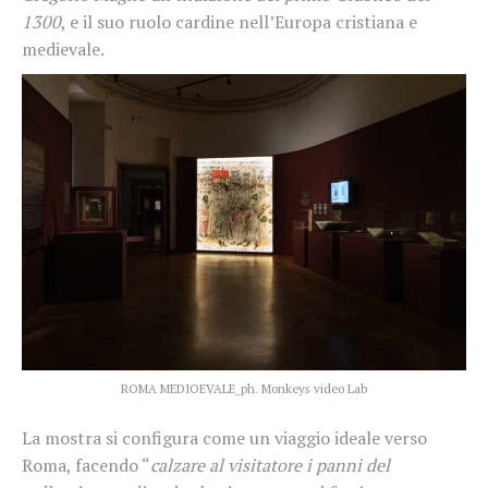
1300
, e il suo ruolo cardine nell’Europa cristiana e
medievale.
ROMA MEDIOEVALE_ph. Monkeys video Lab
La mostra si configura come un viaggio ideale verso
Roma, facendo “
calzare al visitatore i panni del