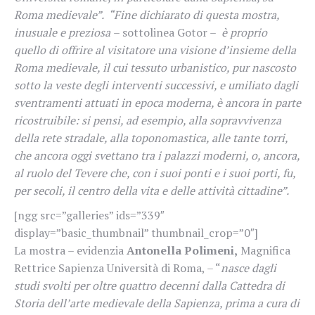
Roma medievale”. “Fine dichiarato di questa mostra,
inusuale e preziosa
– sottolinea Gotor –
è proprio
quello di offrire al visitatore una visione d’insieme della
Roma medievale, il cui tessuto urbanistico, pur nascosto
sotto la veste degli interventi successivi, e umiliato dagli
sventramenti attuati in epoca moderna, è ancora in parte
ricostruibile: si pensi, ad esempio, alla sopravvivenza
della rete stradale, alla toponomastica, alle tante torri,
che ancora oggi svettano tra i palazzi moderni, o, ancora,
al ruolo del Tevere che, con i suoi ponti e i suoi porti, fu,
per secoli, il centro della vita e delle attività cittadine”.
[ngg src=”galleries” ids=”339″
display=”basic_thumbnail” thumbnail_crop=”0″]
La mostra – evidenzia
Antonella Polimeni,
Magnifica
Rettrice Sapienza Università di Roma, – “
nasce dagli
studi svolti per oltre quattro decenni dalla Cattedra di
Storia dell’arte medievale della Sapienza, prima a cura di