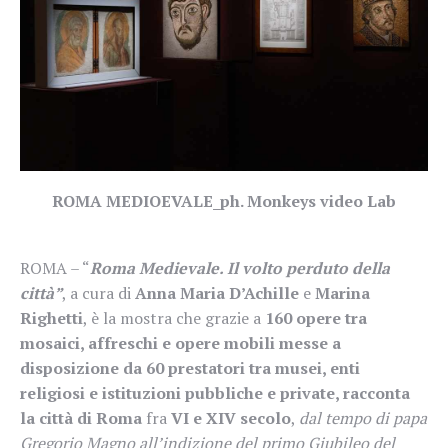
ROMA MEDIOEVALE_ph. Monkeys video Lab
ROMA – “
Roma Medievale. Il volto perduto della
città”
, a cura di
Anna Maria D’Achille
e
Marina
Righetti
, è la mostra che grazie a
160 opere
tra
mosaici, affreschi e opere mobili messe a
disposizione da 60 prestatori tra musei, enti
religiosi e istituzioni pubbliche e private, racconta
la città di Roma
fra
VI e XIV secolo
,
dal tempo di papa
Gregorio Magno all’indizione del primo Giubileo del