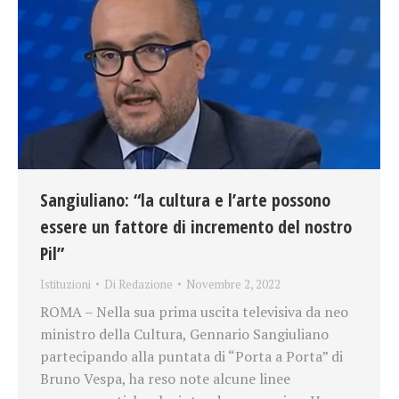
Sangiuliano: “la cultura e l’arte possono
essere un fattore di incremento del nostro
Pil”
Istituzioni
Di
Redazione
Novembre 2, 2022
ROMA – Nella sua prima uscita televisiva da neo
ministro della Cultura, Gennario Sangiuliano
partecipando alla puntata di “Porta a Porta” di
Bruno Vespa, ha reso note alcune linee