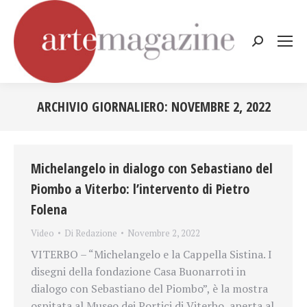
Cerca:
ARCHIVIO GIORNALIERO:
NOVEMBRE 2, 2022
Tu sei qui:
Michelangelo in dialogo con Sebastiano del
Piombo a Viterbo: l’intervento di Pietro
Folena
Video
Di
Redazione
Novembre 2, 2022
VITERBO – “Michelangelo e la Cappella Sistina. I
disegni della fondazione Casa Buonarroti in
dialogo con Sebastiano del Piombo”, è la mostra
ospitata al Museo dei Portici di Viterbo, aperta al