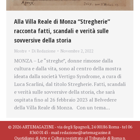
Alla Villa Reale di Monza “Stregherie”
racconta fatti, scandali e verità sulle
sovversive della storia
Mostre
Di
Redazione
Novembre 2, 2022
MONZA – Le “streghe”, donne rimosse dalla
cultura e dalla vita, sono al centro della mostra
ideata dalla società Vertigo Syndrome, a cura di
Luca Scarlini, dal titolo Stregherie. Fatti, scandali
e verità sulle sovversive della storia, che sarà
ospitata fino al 26 febbraio 2023 al Belvedere
della Villa Reale di Monza. Con un tema…
© 2026 ARTEMAGAZINE - via degli Spagnoli, 24 00186 Roma - tel 06
8360 0145 - mail redazione@artemagazine.it
Quotidiano di Arte e Cultura registrato al Tribunale di Roma n.