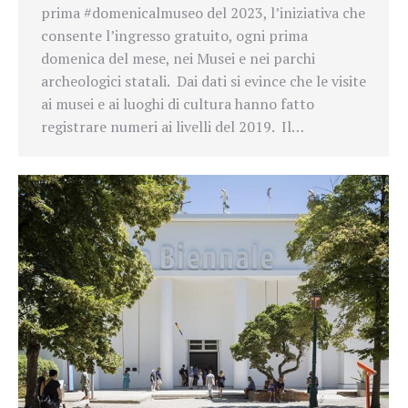
prima #domenicalmuseo del 2023, l’iniziativa che
consente l’ingresso gratuito, ogni prima
domenica del mese, nei Musei e nei parchi
archeologici statali. Dai dati si evince che le visite
ai musei e ai luoghi di cultura hanno fatto
registrare numeri ai livelli del 2019. Il…