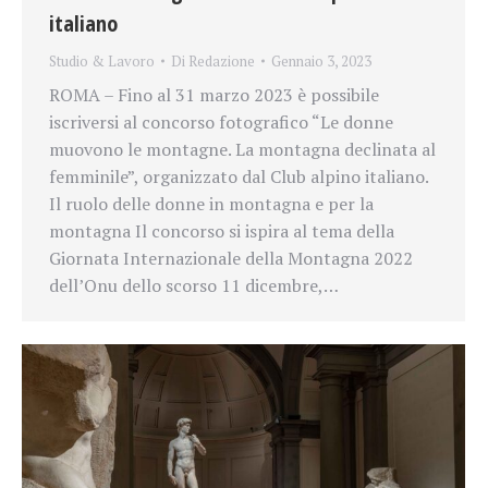
italiano
Studio & Lavoro
Di
Redazione
Gennaio 3, 2023
ROMA – Fino al 31 marzo 2023 è possibile
iscriversi al concorso fotografico “Le donne
muovono le montagne. La montagna declinata al
femminile”, organizzato dal Club alpino italiano.
Il ruolo delle donne in montagna e per la
montagna Il concorso si ispira al tema della
Giornata Internazionale della Montagna 2022
dell’Onu dello scorso 11 dicembre,…