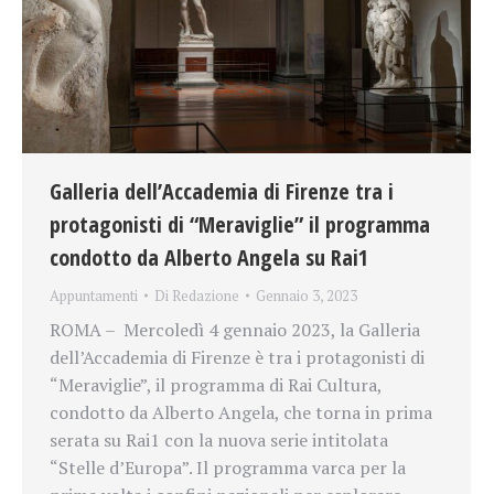
Galleria dell’Accademia di Firenze tra i
protagonisti di “Meraviglie” il programma
condotto da Alberto Angela su Rai1
Appuntamenti
Di
Redazione
Gennaio 3, 2023
ROMA – Mercoledì 4 gennaio 2023, la Galleria
dell’Accademia di Firenze è tra i protagonisti di
“Meraviglie”, il programma di Rai Cultura,
condotto da Alberto Angela, che torna in prima
serata su Rai1 con la nuova serie intitolata
“Stelle d’Europa”. Il programma varca per la