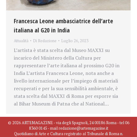
Francesca Leone ambasciatrice dell’arte
italiana al G20 in India
Attualità
Di
Redazione
Luglio 26, 2023
L’artista è stata scelta dal Museo MAXXI su
incarico del Ministero della Cultura per
rappresentare l’arte italiana al prossimo G20 in
India L’artista Francesca Leone, nota anche a
livello internazionale per l’impiego di materiali
recuperati e per la sua sensibilità ambientale, è
stata scelta dal MAXXI di Roma per esporre sia
al Bihar Museum di Patna che al National…
© 2026 ARTEMAGAZINE - via degli Spagnoli, 24 00186 Roma - tel 06
8360 0145 - mail redazione@artemagazine.it
Quotidiano di Arte e Cultura registrato al Tribunale di Roma n.