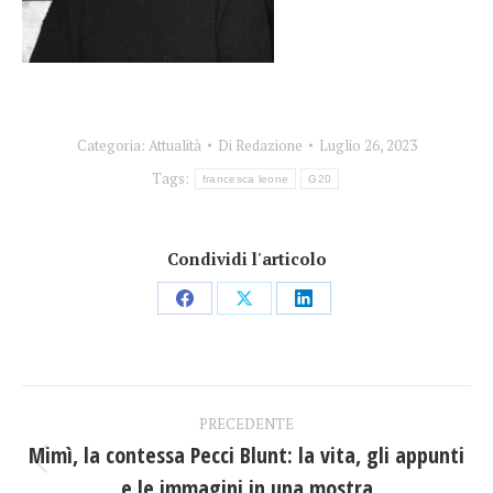
Categoria:
Attualità
Di
Redazione
Luglio 26, 2023
Tags:
francesca leone
G20
Condividi l'articolo
Condividi
Condividi
Condividi
su
su
su
Facebook
X
LinkedIn
Naviga
PRECEDENTE
tra
Mimì, la contessa Pecci Blunt: la vita, gli appunti
Post
e le immagini in una mostra