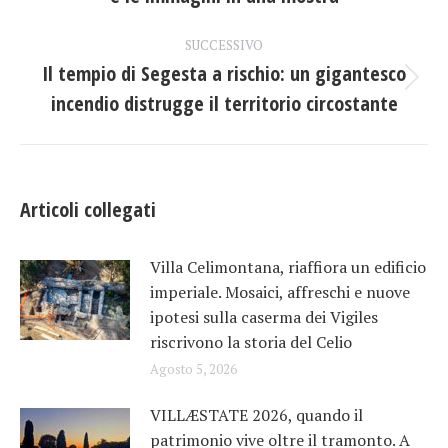
i
precedente:
post
SUCCESSIVO
Il tempio di Segesta a rischio: un gigantesco
Prossimo
incendio distrugge il territorio circostante
post:
Articoli collegati
Villa Celimontana, riaffiora un edificio
imperiale. Mosaici, affreschi e nuove
ipotesi sulla caserma dei Vigiles
riscrivono la storia del Celio
Agosto 5, 2026
VILLÆSTATE 2026, quando il
patrimonio vive oltre il tramonto. A