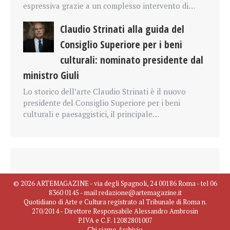
espressiva grazie a un complesso intervento di…
Claudio Strinati alla guida del
Consiglio Superiore per i beni
culturali: nominato presidente dal
ministro Giuli
Lo storico dell’arte Claudio Strinati è il nuovo
presidente del Consiglio Superiore per i beni
culturali e paesaggistici, il principale…
© 2026 ARTEMAGAZINE - via degli Spagnoli, 24 00186 Roma - tel 06
8360 0145 - mail redazione@artemagazine.it
Quotidiano di Arte e Cultura registrato al Tribunale di Roma n.
270/2014 - Direttore Responsabile Alessandro Ambrosin
P.IVA e C.F. 12082801007
Chi siamo
Archivio