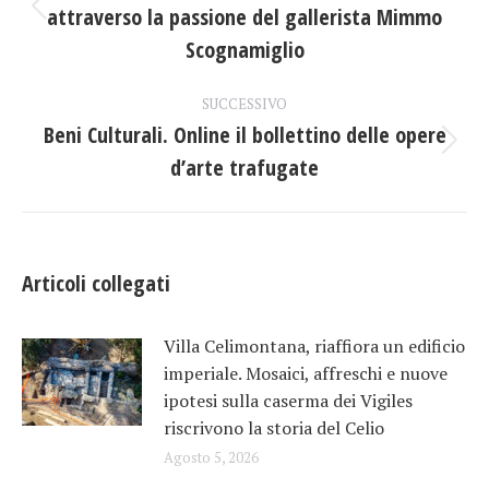
attraverso la passione del gallerista Mimmo
Post
i
precedente:
Scognamiglio
post
SUCCESSIVO
Beni Culturali. Online il bollettino delle opere
Prossimo
d’arte trafugate
post:
Articoli collegati
Villa Celimontana, riaffiora un edificio
imperiale. Mosaici, affreschi e nuove
ipotesi sulla caserma dei Vigiles
riscrivono la storia del Celio
Agosto 5, 2026