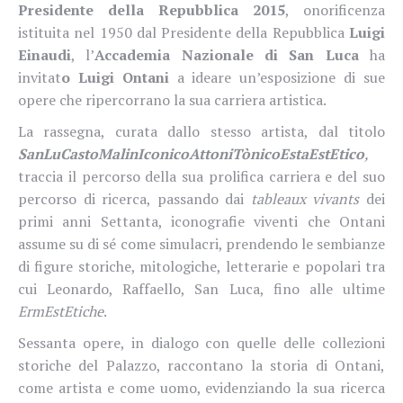
Presidente della Repubblica 2015
, onorificenza
istituita nel 1950 dal Presidente della Repubblica
Luigi
Einaudi
, l’
Accademia Nazionale di San Luca
ha
invitat
o Luigi Ontani
a ideare un’esposizione di sue
opere che ripercorrano la sua carriera artistica.
La rassegna, curata dallo stesso artista, dal titolo
SanLuCastoMalinIconicoAttoniTònicoEstaEstEtico
,
traccia il percorso della sua prolifica carriera e del suo
percorso di ricerca, passando dai
tableaux vivants
dei
primi anni Settanta, iconografie viventi che Ontani
assume su di sé come simulacri, prendendo le sembianze
di figure storiche, mitologiche, letterarie e popolari tra
cui Leonardo, Raffaello, San Luca, fino alle ultime
ErmEstEtiche
.
Sessanta opere, in dialogo con quelle delle collezioni
storiche del Palazzo, raccontano la storia di Ontani,
come artista e come uomo, evidenziando la sua ricerca