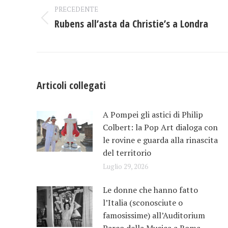
PRECEDENTE
tra
Rubens all’asta da Christie’s a Londra
Post
i
precedente:
post
Articoli collegati
A Pompei gli astici di Philip
Colbert: la Pop Art dialoga con
le rovine e guarda alla rinascita
del territorio
Luglio 29, 2026
Le donne che hanno fatto
l’Italia (sconosciute o
famosissime) all’Auditorium
Parco della Musica a Roma