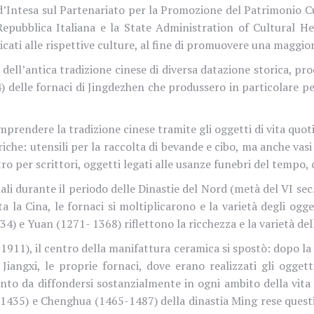
ntesa sul Partenariato per la Promozione del Patrimonio Cult
a Repubblica Italiana e la State Administration of Cultural H
cati alle rispettive culture, al fine di promuovere una maggi
dell’antica tradizione cinese di diversa datazione storica, pr
delle fornaci di Jingdezhen che produssero in particolare per 
prendere la tradizione cinese tramite gli oggetti di vita quoti
iche: utensili per la raccolta di bevande e cibo, ma anche vasi
ostro per scrittori, oggetti legati alle usanze funebri del tempo,
li durante il periodo delle Dinastie del Nord (metà del VI sec.
tta la Cina, le fornaci si moltiplicarono e la varietà degli ogg
34) e Yuan (1271- 1368) riflettono la ricchezza e la varietà de
11), il centro della manifattura ceramica si spostò: dopo la 
 Jiangxi, le proprie fornaci, dove erano realizzati gli ogge
to da diffondersi sostanzialmente in ogni ambito della vita
435) e Chenghua (1465-1487) della dinastia Ming rese questi o