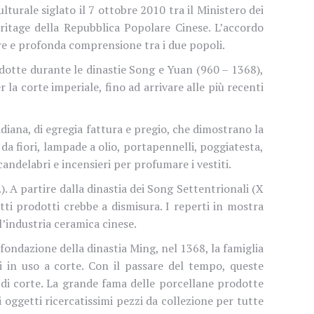
urale siglato il 7 ottobre 2010 tra il Ministero dei
eritage della Repubblica Popolare Cinese. L’accordo
ore e profonda comprensione tra i due popoli.
odotte durante le dinastie Song e Yuan (960 – 1368),
la corte imperiale, fino ad arrivare alle più recenti
diana, di egregia fattura e pregio, che dimostrano la
 da fiori, lampade a olio, portapennelli, poggiatesta,
 candelabri e incensieri per profumare i vestiti.
). A partire dalla dinastia dei Song Settentrionali (X
etti prodotti crebbe a dismisura. I reperti in mostra
ll’industria ceramica cinese.
fondazione della dinastia Ming, nel 1368, la famiglia
tti in uso a corte. Con il passare del tempo, queste
 di corte. La grande fama delle porcellane prodotte
ggetti ricercatissimi pezzi da collezione per tutte