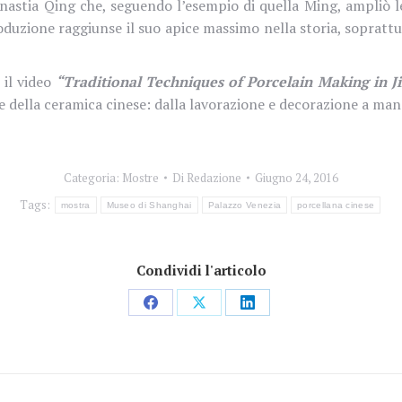
inastia Qing che, seguendo l’esempio di quella Ming, ampliò 
roduzione raggiunse il suo apice massimo nella storia, soprat
 il video
“Traditional Techniques of Porcelain Making in J
zione della ceramica cinese: dalla lavorazione e decorazione a ma
Categoria:
Mostre
Di
Redazione
Giugno 24, 2016
Tags:
mostra
Museo di Shanghai
Palazzo Venezia
porcellana cinese
Condividi l'articolo
Condividi
Condividi
Condividi
su
su
su
Facebook
X
LinkedIn