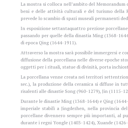
La mostra si colloca nell’ambito del Memorandum d’I
beni e delle attività culturali e del turismo dell
prevede lo scambio di spazi museali permanenti dedi
In esposizione settantaquattro preziose porcellane 
passando per quelle della dinastia Ming (1368-1644) 
di epoca Qing (1644-1911).
Attraverso la mostra sarà possibile immergersi e com
diffusione della porcellana nelle diverse epoche stor
oggetti per i rituali, statue di divinità, porta inchi
La porcellana venne creata nei territori settentriona
sec.), la produzione della ceramica si diffuse in tu
risalenti alle dinastie Song (960-1279), Jin (1115-12
Durante le dinastie Ming (1368-1644) e Qing (1644-19
imperiale stabilì a Jingdezhen, nella provincia del
porcellane divennero sempre più importanti, al pun
durante i regni Yongle (1403-1424), Xuande (1426-1